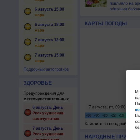
повлияло на ар
обитания бабоч
6 августа 15:00
жара
КАРТЫ ПОГОДЫ
6 августа 18:00
жара
7 августа 12:00
жара
7 августа 15:00
жара
Подробный автопрогноз
ЗДОРОВЬЕ
Мы
Предупреждения для
са
метеочувствительных
По
6 августа, День
ко
Риск ухудшения
Вы
самочувствия
с
Кликните на погодной карте
бе
7 августа, День
Риск ухудшения
НАРОДНЫЕ ПРИМЕТЫ
самочувствия