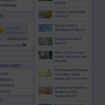
44
744
743
743
743
743
743
744
744
августа
е давление
24
+25
+25
+23
+23
+23
+22
+24
+25
Погода в Краснодаре
Р
6 августа
69
68
67
71
71
73
74
69
64
Погода в Санкт-
Петербурге 6 августа
-В
Ю-З
Ю-З
Ю-З
Ю-З
Ю
Ю-В
Ю
Штиль
-5
1-3
2-5
2-5
2-5
2-5
3-6
2-5
Погода в Москве 6
<7
<7
<7
<7
<7
<7
<7
<7
<7
августа
 погоду на сайт
25
+26
+26
+24
+24
+24
+23
+25
+26
Июль в России стал
самым тёплым за всю
историю
ЛСЯ САЙТ?
В Центральной России
товой
наступают самые
жаркие дни этого лета
збранное
ля сайтов
Дневная температура
ы в RSS
воздуха в ОАЭ
превысила +51°
Ы