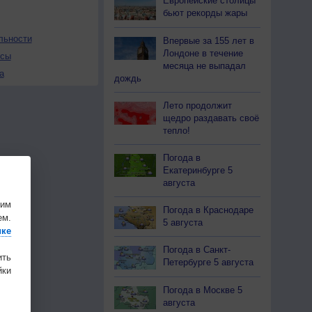
Европейские столицы
бьют рекорды жары
льности
Впервые за 155 лет в
Лондоне в течение
осы
месяца не выпадал
а
дождь
Лето продолжит
щедро раздавать своё
тепло!
Погода в
Екатеринбурге 5
августа
шим
Погода в Краснодаре
ем.
5 августа
ике
Погода в Санкт-
ить
Петербурге 5 августа
ки
Погода в Москве 5
августа