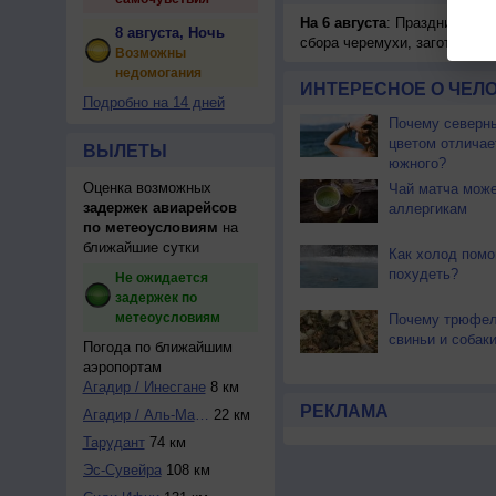
На 6 августа
: Праздник жатв
8 августа, Ночь
сбора черемухи, заготавлив
Возможны
недомогания
ИНТЕРЕСНОЕ О ЧЕЛО
Подробно на 14 дней
Почему северны
цветом отличае
ВЫЛЕТЫ
южного?
Оценка возможных
Чай матча може
задержек авиарейсов
аллергикам
по метеоусловиям
на
ближайшие сутки
Как холод помо
похудеть?
Не ожидается
задержек по
метеоусловиям
Почему трюфел
свиньи и собак
Погода по ближайшим
аэропортам
Агадир / Инесгане
8 км
РЕКЛАМА
Агадир / Аль-Масс...
22 км
Тарудант
74 км
Эс-Сувейра
108 км