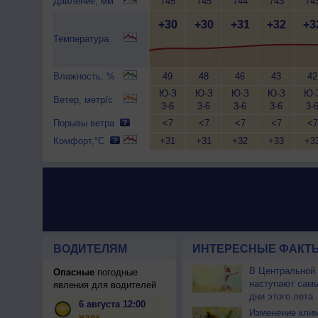
Давление, мм
745
745
744
743
74
+30
+30
+31
+32
+3
Температура
Влажность, %
49
48
46
43
42
Ю-З
Ю-З
Ю-З
Ю-З
Ю-
Ветер, метр/с
3-6
3-6
3-6
3-6
3-
Порывы ветра
<7
<7
<7
<7
<7
Комфорт,°C
+31
+31
+32
+33
+3
ВОДИТЕЛЯМ
ИНТЕРЕСНЫЕ ФАКТЫ
В Центральной
Опасные
погодные
наступают сам
явления для водителей
дни этого лета
6 августа 12:00
Изменение кли
жара