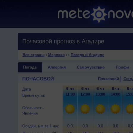
Почасовой прогноз в Агадире
Все страны
›
Марокко
›
›
Погода в Агадире
Погода
Аллергия
Самочувствие
Профи
ПОЧАСОВОЙ
Почасовой
Сего
6 чт
6 чт
6 чт
6 чт
6 ч
Дата
11:00
12:00
13:00
14:00
15:
Время суток
Облачность
Явления
Осадки, мм за 1 час
0.0
0.0
0.0
0.0
0.