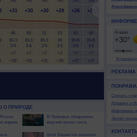
3
742
742
742
742
743
743
744
744
7
Атмосферно
2
+31
+30
+30
+29
+26
+26
+25
+25
+
ИНФОРМЕ
46
50
51
53
63
64
67
68
З
Ю-З
Ю-З
Ю-З
Ю
Ю-В
Ю-В
Ю-В
Ю-В
Ю
6
3-6
3-6
2-5
2-5
3-6
3-6
3-6
2-5
2
<7
<7
<7
<7
<7
<7
<7
<7
Установите
3
+33
+31
+31
+30
+27
+27
+26
+26
+
РЕКЛАМА
ПОНРАВИ
Сделать стар
Добавить в И
 О ПРИРОДЕ
Информеры д
 России
В Приморье обнаружены
Экпорт погод
ые жаркие
морские волны тепла
КОНТАКТ
мата
Штат Вашингтон охватили