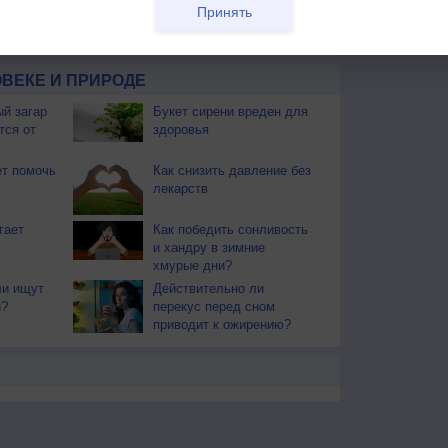
Принять
ы. Почти повсеместно поспел хлеб. Наступает пора
ают березовые веники.
ВЕКЕ И ПРИРОДЕ
й загар
Букет сирени вреден для
тся от
здоровья
т помочь
Как снизить давление без
лекарств
гает
Как победить сонливость
и хандру в зимние
хмурые дни?
и ищут
Действительно ли
и?
перекус перед сном
приводит к ожирению?