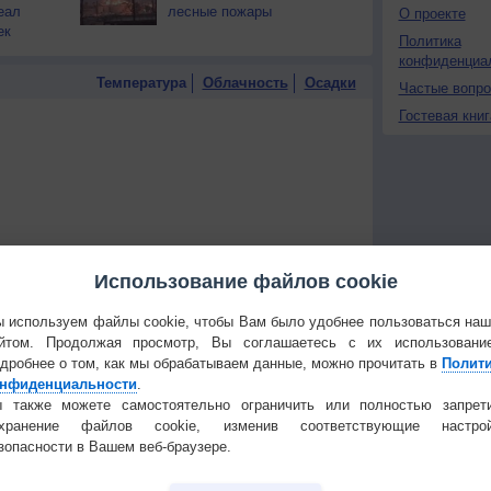
еал
лесные пожары
О проекте
ек
Политика
конфиденциа
Температура
Облачность
Осадки
Частые вопр
Гостевая книг
Использование файлов cookie
 используем файлы cookie, чтобы Вам было удобнее пользоваться на
йтом. Продолжая просмотр, Вы соглашаетесь с их использовани
дробнее о том, как мы обрабатываем данные, можно прочитать в
Полит
нфиденциальности
.
 также можете самостоятельно ограничить или полностью запрет
охранение файлов cookie, изменив соответствующие настрой
 для получения подробных данных
зопасности в Вашем веб-браузере.
 И ПРАЗДНИКИ