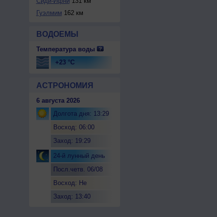
Сиди-Ифни
131 км
Гуэлмим
162 км
ВОДОЕМЫ
Температура воды
+23 °C
АСТРОНОМИЯ
6 августа 2026
Долгота дня: 13:29
Восход: 06:00
Заход: 19:29
24-й лунный день
Посл.четв. 06/08
Восход: Не
восходит
Заход: 13:40