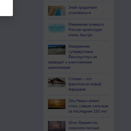
Зной продолжит
усиливаться
Изменение климата
России происходит
очень быстро
Извержение
супервулкана
Йеллоустоун не
приведёт к уничтожению
цивилизации
Слизни – это
фактически новый
борщевик
Эль-Ниньо может
стать самым сильным
за последние 150 лет
Штат Вашингтон
охватили лесные