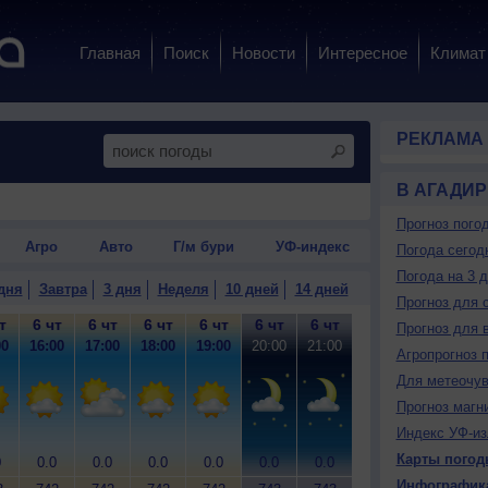
Главная
Поиск
Новости
Интересное
Климат
РЕКЛАМА
В АГАДИР
Прогноз пого
Агро
Авто
Г/м бури
УФ-индекс
Погода сегод
Погода на 3 
дня
Завтра
3 дня
Неделя
10 дней
14 дней
Прогноз для 
т
6 чт
6 чт
6 чт
6 чт
6 чт
6 чт
6 чт
6 чт
7
Прогноз для 
00
16:00
17:00
18:00
19:00
20:00
21:00
22:00
23:00
0
Агропрогноз 
Для метеочу
Прогноз магн
Индекс УФ-из
Карты погод
0
0.0
0.0
0.0
0.0
0.0
0.0
0.0
0.0
0
Инфографик