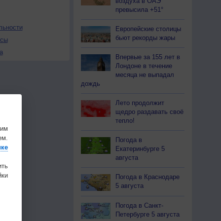
воздуха в ОАЭ
превысила +51°
льности
Европейские столицы
бьют рекорды жары
осы
а
Впервые за 155 лет в
Лондоне в течение
месяца не выпадал
дождь
Лето продолжит
щедро раздавать своё
тепло!
шим
ем.
Погода в
ике
Екатеринбурге 5
августа
ить
ки
Погода в Краснодаре
5 августа
Погода в Санкт-
Петербурге 5 августа