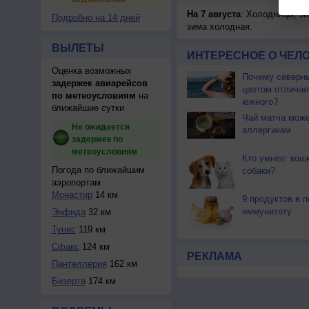
На 7 августа
: Холодницы, зи
Подробно на 14 дней
зима холодная.
ВЫЛЕТЫ
ИНТЕРЕСНОЕ О ЧЕЛО
Оценка возможных
Почему северны
задержек авиарейсов
цветом отличае
по метеоусловиям
на
южного?
ближайшие сутки
Чай матча може
Не ожидается
аллергикам
задержек по
метеоусловиям
Кто умнее: кош
Погода по ближайшим
собаки?
аэропортам
Монастир
14 км
9 продуктов в 
иммунитету
Энфида
32 км
Тунис
119 км
Сфакс
124 км
РЕКЛАМА
Пантеллерия
162 км
Бизерта
174 км