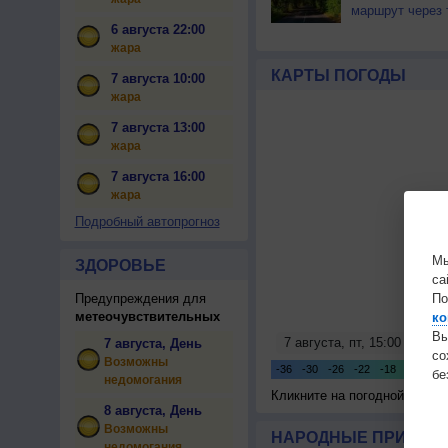
маршрут через 
6 августа 22:00
жара
КАРТЫ ПОГОДЫ
7 августа 10:00
жара
7 августа 13:00
жара
7 августа 16:00
жара
Подробный автопрогноз
Мы
ЗДОРОВЬЕ
са
По
Предупреждения для
метеочувствительных
ко
Вы
7 августа, День
с
Возможны
бе
недомогания
Кликните на погодной карте
8 августа, День
Возможны
НАРОДНЫЕ ПРИМЕТЫ
недомогания