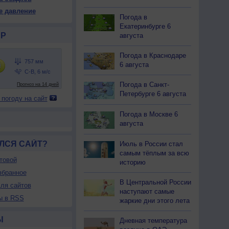
58
758
758
758
757
757
757
757
757
е давление
Погода в
28
+29
+31
+32
+33
+33
+33
+32
+32
Екатеринбурге 6
Р
августа
61
59
55
50
46
47
50
54
55
Погода в Краснодаре
6 августа
-З
С-З
С-З
С-З
С
С-В
С-В
С-В
С-В
-9
5-9
5-9
5-9
5-9
5-9
7-12
7-12
7-12
Погода в Санкт-
7
7
7
7
7
8
9
9
9
Петербурге 6 августа
 погоду на сайт
30
+31
+33
+35
+36
+36
+36
+35
+35
Погода в Москве 6
августа
ЛСЯ САЙТ?
Июль в России стал
самым тёплым за всю
товой
историю
збранное
В Центральной России
ля сайтов
наступают самые
ы в RSS
жаркие дни этого лета
Ы
Дневная температура