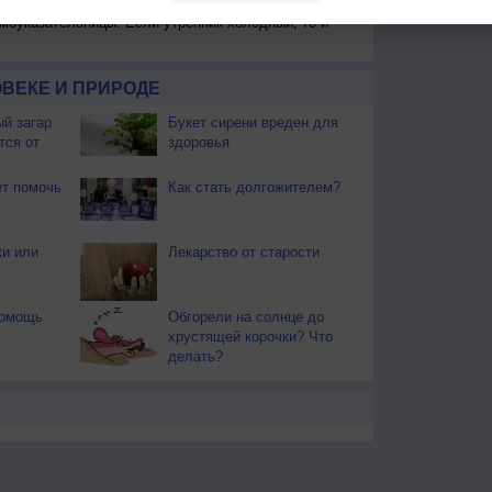
моуказательницы. Если утренник холодный, то и
ВЕКЕ И ПРИРОДЕ
й загар
Букет сирени вреден для
тся от
здоровья
т помочь
Как стать долгожителем?
ки или
Лекарство от старости
помощь
Обгорели на солнце до
хрустящей корочки? Что
делать?