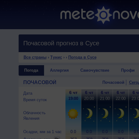
Почасовой прогноз в Сусе
Все страны
›
Тунис
›
›
Погода в Сусе
Погода
Аллергия
Самочувствие
Профи
ПОЧАСОВОЙ
Почасовой
Сего
6 чт
6 чт
6 чт
6 чт
6 ч
Дата
19:00
20:00
21:00
22:00
23:
Время суток
Облачность
Явления
Осадки, мм за 1 час
0.0
0.0
0.0
0.0
0.