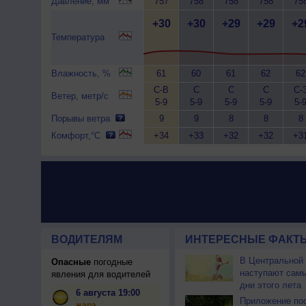
Давление, мм
757
758
758
758
75
+30
+30
+29
+29
+2
Температура
Влажность, %
61
60
61
62
62
С-В
С
С
С
С-
Ветер, метр/с
5-9
5-9
5-9
5-9
5-
Порывы ветра
9
9
8
8
8
Комфорт,°C
+34
+33
+32
+32
+3
ВОДИТЕЛЯМ
ИНТЕРЕСНЫЕ ФАКТЫ
В Центральной
Опасные
погодные
наступают сам
явления для водителей
дни этого лета
6 августа 19:00
Приложение по
жара