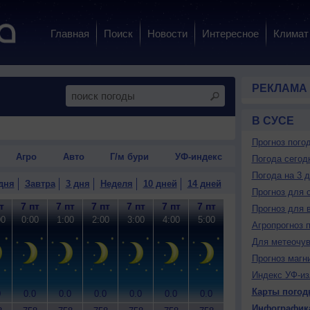
Главная
Поиск
Новости
Интересное
Климат
РЕКЛАМА
В СУСЕ
Прогноз пого
Агро
Авто
Г/м бури
УФ-индекс
Погода сегод
Погода на 3 
дня
Завтра
3 дня
Неделя
10 дней
14 дней
Прогноз для 
т
7 пт
7 пт
7 пт
7 пт
7 пт
7 пт
7 пт
7 пт
7
Прогноз для 
00
0:00
1:00
2:00
3:00
4:00
5:00
6:00
7:00
8
Агропрогноз 
Для метеочу
Прогноз магн
Индекс УФ-из
Карты погод
0
0.0
0.0
0.0
0.0
0.0
0.0
0.0
0.0
0
Инфографик