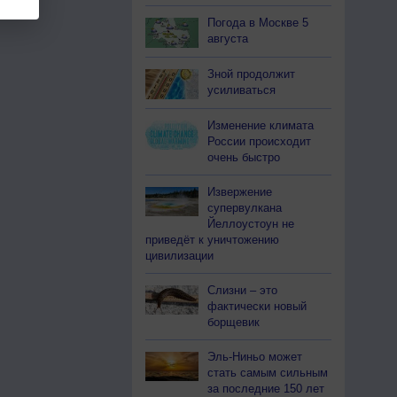
Погода в Москве 5
августа
Зной продолжит
усиливаться
Изменение климата
России происходит
очень быстро
Извержение
супервулкана
Йеллоустоун не
приведёт к уничтожению
цивилизации
Слизни – это
фактически новый
борщевик
Эль-Ниньо может
стать самым сильным
за последние 150 лет