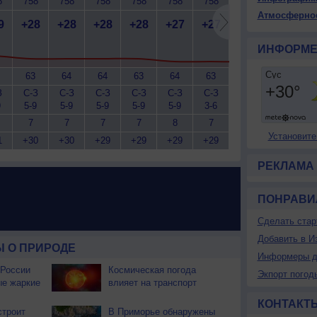
8
758
758
758
758
758
758
758
758
7
Атмосферно
9
+28
+28
+28
+28
+27
+27
+27
+28
+
ИНФОРМЕ
63
64
64
63
64
63
63
62
З
С-З
С-З
С-З
С-З
С-З
С-З
С-З
С-З
С
9
5-9
5-9
5-9
5-9
5-9
3-6
3-6
5-9
5
7
7
7
7
8
7
7
7
Установите
1
+30
+30
+29
+29
+29
+29
+29
+29
+
РЕКЛАМА
ПОНРАВИ
Сделать стар
Добавить в И
 О ПРИРОДЕ
Информеры д
 России
Космическая погода
Экпорт погод
ые жаркие
влияет на транспорт
КОНТАКТ
строит
В Приморье обнаружены