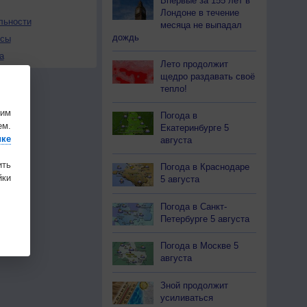
Впервые за 155 лет в
Лондоне в течение
льности
месяца не выпадал
дождь
осы
а
Лето продолжит
щедро раздавать своё
тепло!
шим
Погода в
ем.
Екатеринбурге 5
ике
августа
ить
Погода в Краснодаре
ки
5 августа
Погода в Санкт-
Петербурге 5 августа
Погода в Москве 5
августа
Зной продолжит
усиливаться