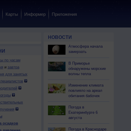
Карты
Информер
Приложения
НОВОСТИ
Атмосфера начала
НИ
замерзать
ды по часам
В Приморье
ня
и
завтра
обнаружены морские
волны тепла
дня для занятых
специалистов
Изменение климата
 пт
7 пт
7 пт
7 пт
7 пт
7 пт
7 пт
7 пт
7 пт
водителей
повлияло на ареал
:00
4:00
5:00
6:00
7:00
8:00
9:00
10:00
11:00
погоды
обитания бабочек
вствительных
Погода в
лучения
Екатеринбурге 6
ы
августа
а осадков
.3
0.2
0.3
0.3
0.2
0.2
0.1
0.1
0.0
Погода в Краснодаре
е давление