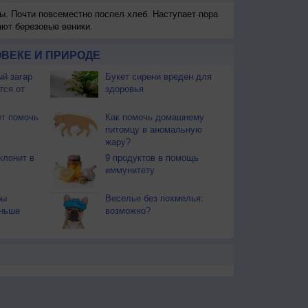
ы. Почти повсеместно поспел хлеб. Наступает пора
ают березовые веники.
ВЕКЕ И ПРИРОДЕ
й загар
Букет сирени вреден для
тся от
здоровья
т помочь
Как помочь домашнему
питомцу в аномальную
жару?
клонит в
9 продуктов в помощь
иммунитету
бы
Веселье без похмелья:
еньше
возможно?