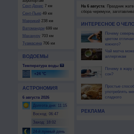
аэропортам
Сент-Денис
7 км
На 6 августа
: Праздник жатв
сбора черемухи, заготавлив
Сент-Пьер
49 км
Маврикий
238 км
ИНТЕРЕСНОЕ О ЧЕЛО
Ватомандри
699 км
Почему северны
Махануру
703 км
цветом отличае
Туамасина
706 км
южного?
Чай матча може
ВОДОЕМЫ
аллергикам
Температура воды
Почему в жару 
+24 °C
сон?
Простые спосо
АСТРОНОМИЯ
употреблять м
сладкого
6 августа 2026
Долгота дня: 11:15
РЕКЛАМА
Восход: 06:47
Заход: 18:02
24-й лунный день