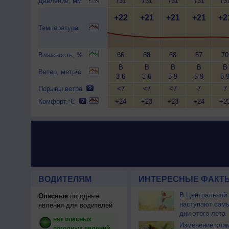
Давление, мм
731
731
731
731
73
+22
+21
+21
+21
+2
Температура
Влажность, %
66
68
68
67
70
В
В
В
В
В
Ветер, метр/с
3-6
3-6
5-9
5-9
5-
Порывы ветра
<7
<7
<7
7
7
Комфорт,°C
+24
+23
+23
+24
+2
ВОДИТЕЛЯМ
ИНТЕРЕСНЫЕ ФАКТЫ
В Центральной
Опасные
погодные
наступают сам
явления для водителей
дни этого лета
нет опасных
Изменение кли
погодных явлений