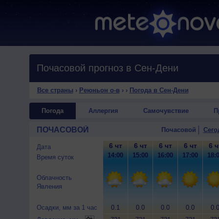
Почасовой прогноз в Сен-Дени
Все страны
›
Реюньон о-в
›
›
Погода в Сен-Дени
Погода
Аллергия
Самочувствие
П
ПОЧАСОВОЙ
Почасовой
Сего
6 чт
6 чт
6 чт
6 чт
6 ч
Дата
14:00
15:00
16:00
17:00
18:
Время суток
Облачность
Явления
Осадки, мм за 1 час
0.1
0.0
0.0
0.0
0.