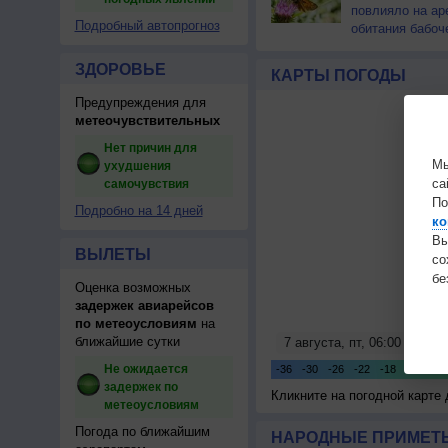
повлияло на ар
Подробный автопрогноз
обитания бабоч
ЗДОРОВЬЕ
КАРТЫ ПОГОДЫ
Предупреждения для
метеочувствительных
Нет причин для
Мы
ухудшения
са
самочувствия
По
Подробно на 14 дней
ко
Вы
ВЫЛЕТЫ
с
бе
Оценка возможных
задержек авиарейсов
по метеоусловиям
на
ближайшие сутки
Не ожидается
задержек по
Кликните на погодной карте
метеоусловиям
Погода по ближайшим
НАРОДНЫЕ ПРИМЕТЫ