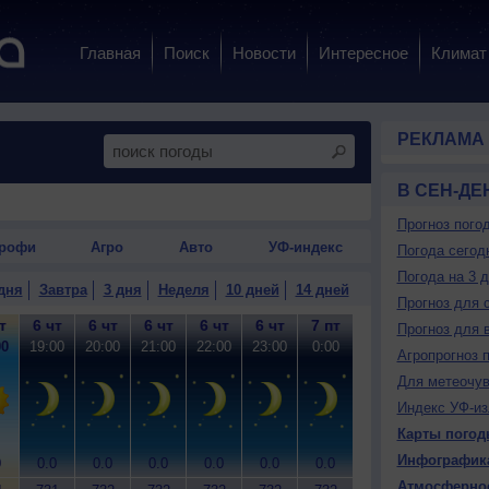
Главная
Поиск
Новости
Интересное
Климат
РЕКЛАМА
В СЕН-ДЕ
Прогноз пого
рофи
Агро
Авто
УФ-индекс
Погода сегод
Погода на 3 
дня
Завтра
3 дня
Неделя
10 дней
14 дней
Прогноз для 
т
6 чт
6 чт
6 чт
6 чт
6 чт
7 пт
7 пт
7 пт
7
Прогноз для 
00
19:00
20:00
21:00
22:00
23:00
0:00
1:00
2:00
3
Агропрогноз 
Для метеочу
Индекс УФ-из
Карты погод
Инфографик
0
0.0
0.0
0.0
0.0
0.0
0.0
0.1
0.1
0
Атмосферно