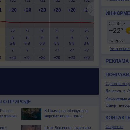
1
731
732
732
732
732
732
732
732
7
1
+20
+20
+20
+20
+20
+20
+19
+19
+
ИНФОРМЕ
72
71
70
71
72
75
77
79
В
В
В
В
В
В
В
В
9
5-9
5-9
5-9
5-9
5-9
3-6
3-6
3-6
5
Установите
7
7
7
<7
<7
<7
<7
<7
3
+23
+23
+20
+20
+20
+20
+19
+19
+
РЕКЛАМА
ПОНРАВИ
Сделать стар
Добавить в И
Информеры д
 О ПРИРОДЕ
Экпорт погод
 России
В Приморье обнаружены
ые жаркие
морские волны тепла
КОНТАКТ
О проекте
мата
Штат Вашингтон охватили