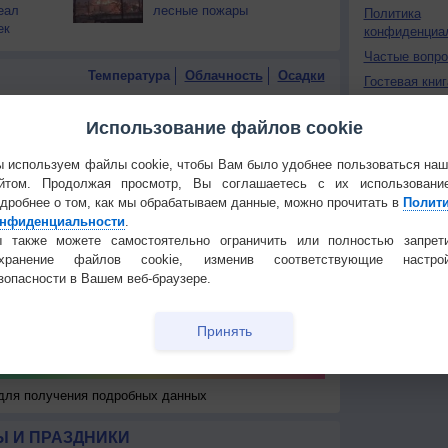
еал
лесные пожары
Политика
ек
конфиденциа
Частые вопр
Температура
Облачность
Осадки
Гостевая книг
Использование файлов cookie
 используем файлы cookie, чтобы Вам было удобнее пользоваться на
йтом. Продолжая просмотр, Вы соглашаетесь с их использовани
дробнее о том, как мы обрабатываем данные, можно прочитать в
Полит
нфиденциальности
.
 также можете самостоятельно ограничить или полностью запрет
охранение файлов cookie, изменив соответствующие настрой
зопасности в Вашем веб-браузере.
Принять
 для получения подробных данных
 И ПРАЗДНИКИ