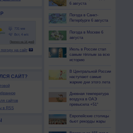
31
731
731
731
732
732
733
733
733
6 августа
19
+19
+19
+19
+19
+20
+20
+20
+21
Р
Погода в Санкт-
Петербурге 6 августа
80
80
80
80
82
80
77
75
73
Погода в Москве 6
августа
В
В
В
В
В
В
В
В
В
-9
5-9
5-9
5-9
5-9
5-9
5-9
5-9
5-9
Июль в России стал
 погоду на сайт
<7
<7
<7
7
7
7
7
7
7
самым тёплым за всю
19
+19
+19
+19
+19
+20
+22
+22
+23
историю
В Центральной России
ЛСЯ САЙТ?
наступают самые
жаркие дни этого лета
товой
збранное
Дневная температура
воздуха в ОАЭ
ля сайтов
превысила +51°
ы в RSS
Европейские столицы
Ы
бьют рекорды жары