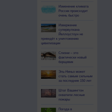
Изменение климата
России происходит
очень быстро
Извержение
супервулкана
Йеллоустоун не
приведёт к уничтожению
цивилизации
Слизни – это
фактически новый
борщевик
Эль-Ниньо может
стать самым сильным
за последние 150 лет
Штат Вашингтон
охватили лесные
пожары
Погода в