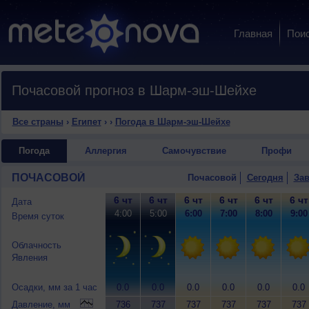
Главная
Пои
Почасовой прогноз в Шарм-эш-Шейхе
Все страны
›
Египет
›
›
Погода в Шарм-эш-Шейхе
Погода
Аллергия
Самочувствие
Профи
ПОЧАСОВОЙ
Почасовой
Сегодня
Зав
6 чт
6 чт
6 чт
6 чт
6 чт
6 чт
Дата
4:00
5:00
6:00
7:00
8:00
9:00
Время суток
Облачность
Явления
Осадки, мм за 1 час
0.0
0.0
0.0
0.0
0.0
0.0
Давление, мм
736
737
737
737
737
737