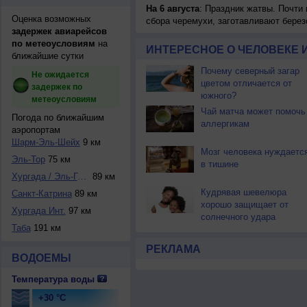
На 6 августа
: Праздник жатвы. Почти
Оценка возможных
сбора черемухи, заготавливают берез
задержек авиарейсов
по метеоусловиям
на
ИНТЕРЕСНОЕ О ЧЕЛОВЕКЕ 
ближайшие сутки
Почему северный загар
Не ожидается
цветом отличается от
задержек по
южного?
метеоусловиям
Чай матча может помочь
Погода по ближайшим
аллергикам
аэропортам
Шарм-Эль-Шейх
9 км
Мозг человека нуждаетс
Эль-Тор
75 км
в тишине
Хургада / Эль-Гун...
89 км
Кудрявая шевелюра
Санкт-Катрина
89 км
хорошо защищает от
Хургада Инт.
97 км
солнечного удара
Таба
191 км
РЕКЛАМА
ВОДОЕМЫ
Температура воды
+30 °C