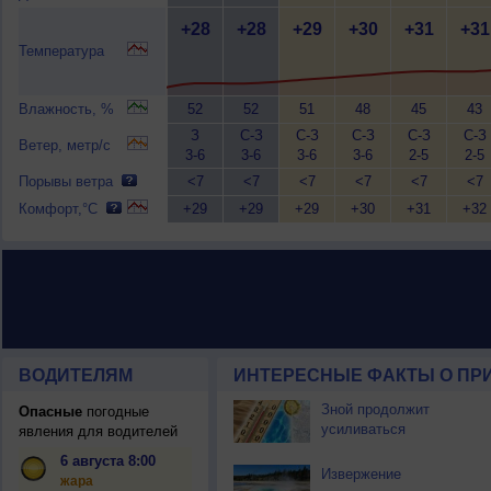
+28
+28
+29
+30
+31
+31
Температура
Влажность, %
52
52
51
48
45
43
З
С-З
С-З
С-З
С-З
С-З
Ветер, метр/с
3-6
3-6
3-6
3-6
2-5
2-5
Порывы ветра
<7
<7
<7
<7
<7
<7
Комфорт,°C
+29
+29
+29
+30
+31
+32
ВОДИТЕЛЯМ
ИНТЕРЕСНЫЕ ФАКТЫ О ПР
Зной продолжит
Опасные
погодные
усиливаться
явления для водителей
6 августа 8:00
Извержение
жара