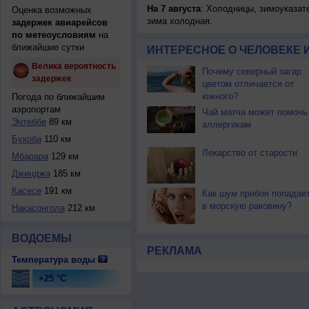
На 7 августа
: Холодницы, зимоуказат
Оценка возможных
зима холодная.
задержек авиарейсов
по метеоусловиям
на
ближайшие сутки
ИНТЕРЕСНОЕ О ЧЕЛОВЕКЕ 
Велика вероятность
Почему северный загар
задержек
цветом отличается от
южного?
Погода по ближайшим
аэропортам
Чай матча может помочь
Энтеббе
89 км
аллергикам
Букоба
110 км
Лекарство от старости
Мбарара
129 км
Джинджа
185 км
Касесе
191 км
Как шум прибоя попадае
в морскую раковину?
Накасонгола
212 км
ВОДОЕМЫ
РЕКЛАМА
Температура воды
+25 °C