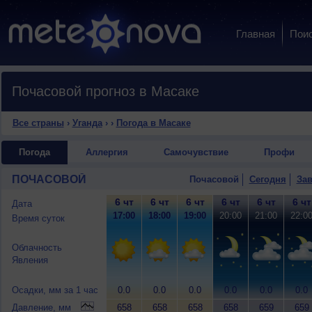
Главная
Пои
Почасовой прогноз в Масаке
Все страны
›
Уганда
›
›
Погода в Масаке
Погода
Аллергия
Самочувствие
Профи
ПОЧАСОВОЙ
Почасовой
Сегодня
Зав
6 чт
6 чт
6 чт
6 чт
6 чт
6 чт
Дата
17:00
18:00
19:00
20:00
21:00
22:0
Время суток
Облачность
Явления
Осадки, мм за 1 час
0.0
0.0
0.0
0.0
0.0
0.0
Давление, мм
658
658
658
658
659
659