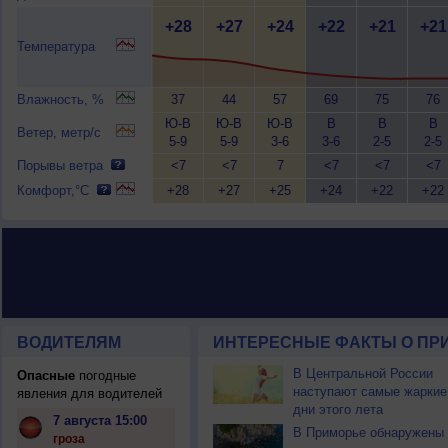
+28
+27
+24
+22
+21
+21
Температура
Влажность, %
37
44
57
69
75
76
Ю-В
Ю-В
Ю-В
В
В
В
Ветер, метр/с
5-9
5-9
3-6
3-6
2-5
2-5
Порывы ветра
<7
<7
7
<7
<7
<7
Комфорт,°C
+28
+27
+25
+24
+22
+22
ВОДИТЕЛЯМ
ИНТЕРЕСНЫЕ ФАКТЫ О ПР
В Центральной России
Опасные
погодные
наступают самые жаркие
явления для водителей
дни этого лета
7 августа 15:00
В Приморье обнаружены
гроза