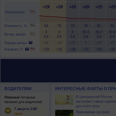
+29
+28
+26
+26
+25
+25
Температура
Влажность, %
64
70
74
78
81
82
З
З
З
Ю-З
Ю-З
Ю-З
Ветер, метр/с
3-6
3-6
3-6
3-6
2-5
2-5
Порывы ветра
<7
<7
<7
7
<7
<7
Комфорт,°C
+33
+31
+28
+27
+26
+25
ВОДИТЕЛЯМ
ИНТЕРЕСНЫЕ ФАКТЫ О ПР
В Центральной России
Опасные
погодные
наступают самые жаркие
явления для водителей
дни этого лета
7 августа 1:00
Приложение построит
гроза