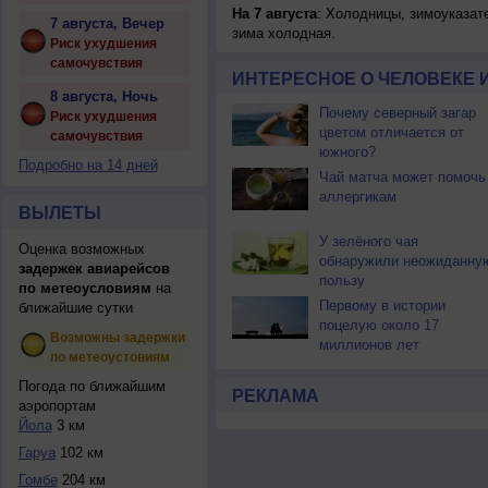
На 7 августа
: Холодницы, зимоуказат
7 августа, Вечер
зима холодная.
Риск ухудшения
самочувствия
ИНТЕРЕСНОЕ О ЧЕЛОВЕКЕ 
8 августа, Ночь
Почему северный загар
Риск ухудшения
цветом отличается от
самочувствия
южного?
Подробно на 14 дней
Чай матча может помочь
аллергикам
ВЫЛЕТЫ
У зелёного чая
Оценка возможных
обнаружили неожиданну
задержек авиарейсов
пользу
по метеоусловиям
на
Первому в истории
ближайшие сутки
поцелую около 17
Возможны задержки
миллионов лет
по метеоустовиям
Погода по ближайшим
РЕКЛАМА
аэропортам
Йола
3 км
Гаруа
102 км
Гомбе
204 км