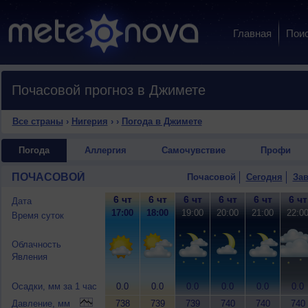
Главная
Пои
Почасовой прогноз в Джимете
Все страны
›
Нигерия
›
›
Погода в Джимете
Погода
Аллергия
Самочувствие
Профи
ПОЧАСОВОЙ
Почасовой
Сегодня
Зав
6 чт
6 чт
6 чт
6 чт
6 чт
6 чт
Дата
17:00
18:00
19:00
20:00
21:00
22:0
Время суток
Облачность
Явления
Осадки, мм за 1 час
0.0
0.0
0.0
0.0
0.0
0.0
Давление, мм
738
739
739
740
740
740