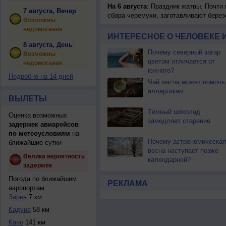
На 6 августа
: Праздник жатвы. Почти
7 августа, Вечер
сбора черемухи, заготавливают берез
Возможны
недомогания
ИНТЕРЕСНОЕ О ЧЕЛОВЕКЕ 
8 августа, День
Почему северный загар
Возможны
цветом отличается от
недомогания
южного?
Подробно на 14 дней
Чай матча может помочь
аллергикам
ВЫЛЕТЫ
Тёмный шоколад
Оценка возможных
замедляет старение
задержек авиарейсов
по метеоусловиям
на
Почему астрономическая
ближайшие сутки
весна наступает позже
Велика вероятность
календарной?
задержек
Погода по ближайшим
РЕКЛАМА
аэропортам
Зариа
7 км
Кадуна
58 км
Кано
141 км