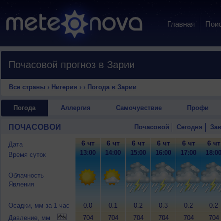
Главная
Пои
Почасовой прогноз в Зарии
Все страны
›
Нигерия
›
›
Погода в Зарии
Погода
Аллергия
Самочувствие
Профи
ПОЧАСОВОЙ
Почасовой
Сегодня
Зав
6 чт
6 чт
6 чт
6 чт
6 чт
6 чт
Дата
13:00
14:00
15:00
16:00
17:00
18:0
Время суток
Облачность
Явления
Осадки, мм за 1 час
0.0
0.1
0.2
0.3
0.2
0.2
Давление, мм
704
704
704
704
704
704