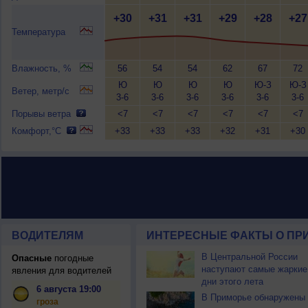
+30
+31
+31
+29
+28
+27
Температура
Влажность, %
56
54
54
62
67
72
Ю
Ю
Ю
Ю
Ю-З
Ю-З
Ветер, метр/с
3-6
3-6
3-6
3-6
3-6
3-6
Порывы ветра
<7
<7
<7
<7
<7
<7
Комфорт,°C
+33
+33
+33
+32
+31
+30
ВОДИТЕЛЯМ
ИНТЕРЕСНЫЕ ФАКТЫ О ПР
В Центральной России
Опасные
погодные
наступают самые жаркие
явления для водителей
дни этого лета
6 августа 19:00
В Приморье обнаружены
гроза