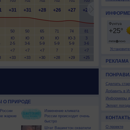
4
703
702
702
702
701
703
704
704
7
1
+31
+31
+28
+26
+27
+24
+23
+22
+
ИНФОРМЕ
50
50
65
71
74
81
86
89
Ю
Ю
Ю
Ю
Ю-З
З
С-З
Ю-З
Ю
6
2-5
3-6
5-9
5-9
5-9
3-6
5-9
3-6
3
Установите
<7
<7
<7
7
7
<7
7
<7
3
+33
+33
+30
+28
+29
+25
+22
+21
+
РЕКЛАМА
ПОНРАВИ
Сделать стар
Добавить в И
Информеры д
 О ПРИРОДЕ
Экпорт погод
 России
Изменение климата
ые жаркие
России происходит очень
КОНТАКТ
быстро
О проекте
Штат Вашингтон охватили