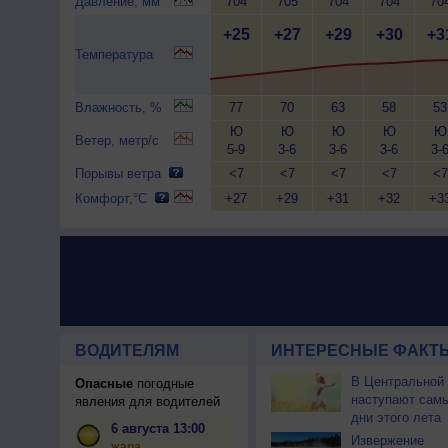
Давление, мм
704
705
704
704
70
+25
+27
+29
+30
+3
Температура
Влажность, %
77
70
63
58
53
Ю
Ю
Ю
Ю
Ю
Ветер, метр/с
5-9
3-6
3-6
3-6
3-
Порывы ветра
<7
<7
<7
<7
<7
Комфорт,°C
+27
+29
+31
+32
+3
ВОДИТЕЛЯМ
ИНТЕРЕСНЫЕ ФАКТЫ
В Центральной
Опасные
погодные
наступают сам
явления для водителей
дни этого лета
6 августа 13:00
Извержение
жара