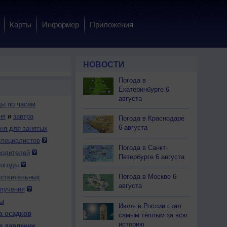
Карты
Информер
Приложения
НОВОСТИ
Погода в
Екатеринбурге 6
августа
ды по часам
ня
и
завтра
Погода в Краснодаре
6 августа
дня для занятых
специалистов
Погода в Санкт-
 чт
6 чт
7 пт
7 пт
7 пт
7 пт
7 пт
7 пт
7 пт
водителей
Петербурге 6 августа
:00
23:00
0:00
1:00
2:00
3:00
4:00
5:00
6:00
погоды
Погода в Москве 6
вствительных
августа
лучения
ы
Июль в России стал
а осадков
самым тёплым за всю
.0
0.0
0.2
0.3
0.2
0.7
0.5
0.0
0.0
историю
е давление