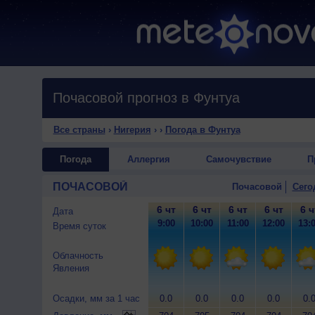
Почасовой прогноз в Фунтуа
Все страны
›
Нигерия
›
›
Погода в Фунтуа
Погода
Аллергия
Самочувствие
П
ПОЧАСОВОЙ
Почасовой
Сего
6 чт
6 чт
6 чт
6 чт
6 ч
Дата
9:00
10:00
11:00
12:00
13:
Время суток
Облачность
Явления
Осадки, мм за 1 час
0.0
0.0
0.0
0.0
0.