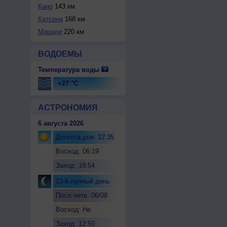
Кано
143 км
Катсина
168 км
Маради
220 км
ВОДОЕМЫ
Температура воды
+27 °C
АСТРОНОМИЯ
6 августа 2026
Долгота дня: 12:35
Восход: 06:19
Заход: 18:54
23-й лунный день
Посл.четв. 06/08
Восход: Не
восходит
Заход: 12:50