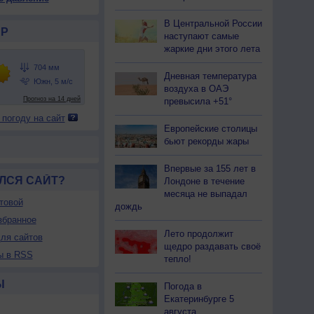
04
704
704
704
703
703
703
704
704
В Центральной России
22
+22
+21
+21
+21
+20
+21
+21
+21
Р
наступают самые
жаркие дни этого лета
88
88
86
85
85
89
93
94
93
Дневная температура
воздуха в ОАЭ
-З
З
Ю-З
Ю-З
Ю-З
Ю
Ю
Ю
Ю
превысила +51°
-6
3-6
3-6
3-6
3-6
3-6
3-6
3-6
3-6
 погоду на сайт
<7
<7
<7
<7
<7
7
8
9
9
Европейские столицы
21
+20
+20
+20
+20
+19
+18
+18
+19
бьют рекорды жары
Впервые за 155 лет в
ЛСЯ САЙТ?
Лондоне в течение
месяца не выпадал
товой
дождь
збранное
Лето продолжит
ля сайтов
щедро раздавать своё
ы в RSS
тепло!
Ы
Погода в
Екатеринбурге 5
августа