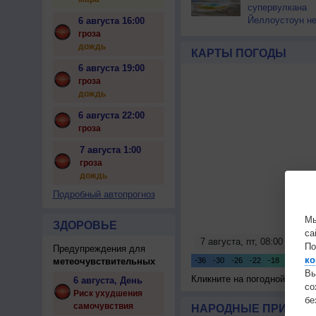
супервулкана
Йеллоустоун не
6 августа 16:00
к уничтожению
гроза
цивилизации
дождь
КАРТЫ ПОГОДЫ
6 августа 19:00
гроза
дождь
6 августа 22:00
гроза
7 августа 1:00
гроза
дождь
Подробный автопрогноз
Мы
ЗДОРОВЬЕ
са
По
Предупреждения для
ко
метеочувствительных
Вы
Кликните на погодной карте
6 августа, День
с
Риск ухудшения
бе
самочувствия
НАРОДНЫЕ ПРИМЕТЫ