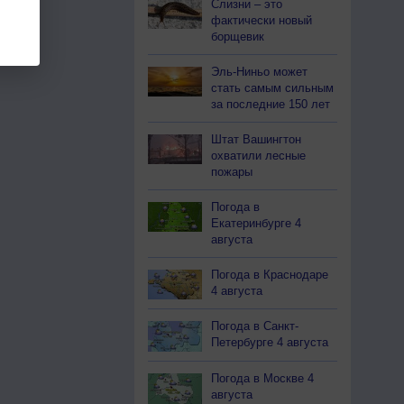
Слизни – это
фактически новый
борщевик
Эль-Ниньо может
стать самым сильным
за последние 150 лет
Штат Вашингтон
охватили лесные
пожары
Погода в
Екатеринбурге 4
августа
Погода в Краснодаре
4 августа
Погода в Санкт-
Петербурге 4 августа
Погода в Москве 4
августа