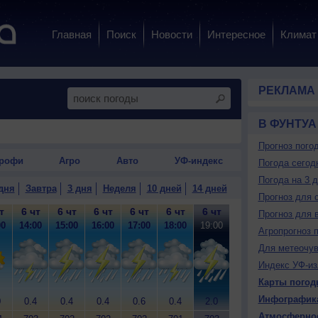
Главная
Поиск
Новости
Интересное
Климат
РЕКЛАМА
В ФУНТУА
Прогноз пого
рофи
Агро
Авто
УФ-индекс
Погода сегод
Погода на 3 
дня
Завтра
3 дня
Неделя
10 дней
14 дней
Прогноз для 
т
6 чт
6 чт
6 чт
6 чт
6 чт
6 чт
6 чт
6 чт
6
Прогноз для 
00
14:00
15:00
16:00
17:00
18:00
19:00
20:00
21:00
22
Агропрогноз 
Для метеочу
Индекс УФ-из
Карты погод
Инфографик
0
0.4
0.4
0.4
0.6
0.4
2.0
4.0
0.2
0
Атмосферно