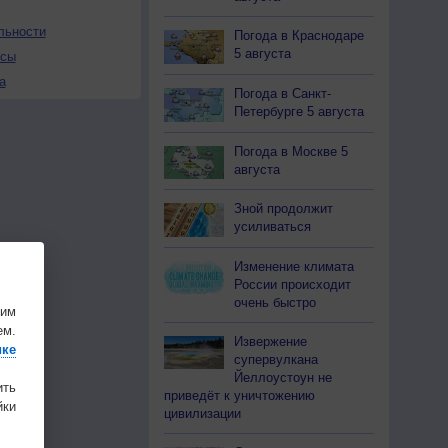
льности
Погода в Краснодаре
5 августа
осы
а
Погода в Санкт-
Петербурге 5 августа
Погода в Москве 5
августа
Зной продолжит
усиливаться
Изменение климата
России происходит
очень быстро
шим
ем.
Извержение
ике
супервулкана
Йеллоустоун не
ить
приведёт к уничтожению
ки
цивилизации