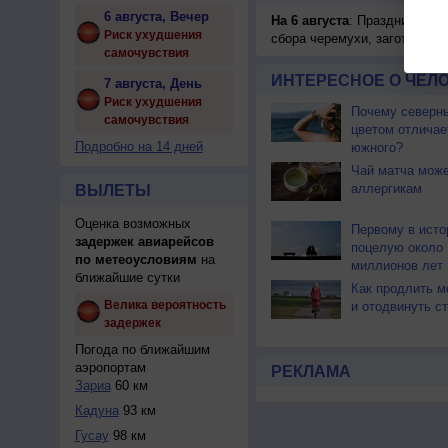
6 августа, Вечер
На 6 августа
: Праздник жатв
Риск ухудшения
сбора черемухи, заготавлив
самочувствия
ИНТЕРЕСНОЕ О ЧЕЛО
7 августа, День
Риск ухудшения
Почему северны
самочувствия
цветом отличае
Подробно на 14 дней
южного?
Чай матча може
аллергикам
ВЫЛЕТЫ
Оценка возможных
Первому в исто
задержек авиарейсов
поцелую около 
по метеоусловиям
на
миллионов лет
ближайшие сутки
Как продлить м
Велика вероятность
и отодвинуть с
задержек
Погода по ближайшим
аэропортам
РЕКЛАМА
Зариа
60 км
Кадуна
93 км
Гусау
98 км