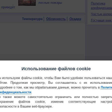
лесные пожары
Политика
 приведёт
конфиденциа
Частые вопр
Температура
Облачность
Осадки
Гостевая книг
Использование файлов cookie
 используем файлы cookie, чтобы Вам было удобнее пользоваться на
йтом. Продолжая просмотр, Вы соглашаетесь с их использовани
дробнее о том, как мы обрабатываем данные, можно прочитать в
Полит
нфиденциальности
.
 также можете самостоятельно ограничить или полностью запрет
 для получения подробных данных
охранение файлов cookie, изменив соответствующие настрой
зопасности в Вашем веб-браузере.
 И ПРАЗДНИКИ