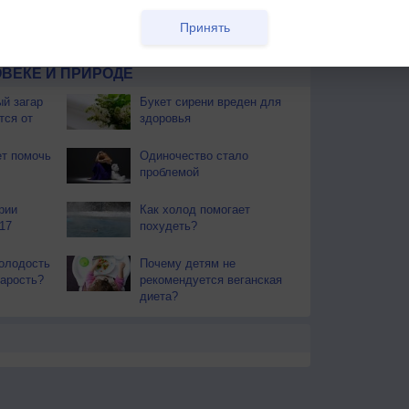
ы. Почти повсеместно поспел хлеб. Наступает пора
Принять
ают березовые веники.
ВЕКЕ И ПРИРОДЕ
й загар
Букет сирени вреден для
тся от
здоровья
т помочь
Одиночество стало
проблемой
рии
Как холод помогает
17
похудеть?
олодость
Почему детям не
тарость?
рекомендуется веганская
диета?