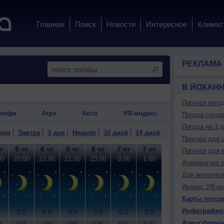
Главная
Поиск
Новости
Интересное
Климат
РЕКЛАМА
В ЙОХАН
Прогноз пого
рофи
Агро
Авто
УФ-индекс
Погода сегод
Погода на 3 
дня
Завтра
3 дня
Неделя
10 дней
14 дней
Прогноз для 
т
6 чт
6 чт
6 чт
6 чт
7 пт
7 пт
7 пт
7 пт
7
Прогноз для 
00
20:00
21:00
22:00
23:00
0:00
1:00
2:00
3:00
4
Агропрогноз 
Для метеочу
Индекс УФ-из
Карты погод
Инфографик
0
0.0
0.0
0.0
0.0
0.0
0.0
0.0
0.0
0
Атмосферно