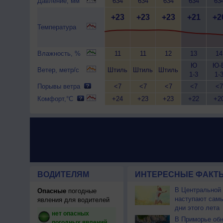
Давление, мм
634
634
634
634
63
+23
+23
+23
+21
+2
Температура
Влажность, %
11
11
12
13
14
Ю
Ю-
Ветер, метр/с
Штиль
Штиль
Штиль
1-3
1-
Порывы ветра
<7
<7
<7
<7
<7
Комфорт,°C
+24
+23
+23
+22
+2
ВОДИТЕЛЯМ
ИНТЕРЕСНЫЕ ФАКТЫ
В Центральной
Опасные
погодные
наступают сам
явления для водителей
дни этого лета
нет опасных
В Приморье об
погодных явлений