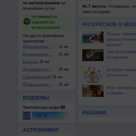
по метеоусловиям
на
На 7 августа
: Холодницы, зи
ближайшие сутки
зима холодная.
Не ожидается
задержек по
ИНТЕРЕСНОЕ О ЧЕЛО
метеоусловиям
Почему северны
Погода по ближайшим
цветом отличае
аэропортам
южного?
Йоханнесбург / Ра...
11 км
Чай матча може
Йоханнесбург / О....
21 км
аллергикам
Бракпан
26 км
Йоханнесбург / Гр...
26 км
За двумя зайца
погонишься...
Сиферфонтейн
31 км
Йоханнесбург / Ла...
32 км
Мозг человека 
в тишине
ВОДОЕМЫ
Температура воды
РЕКЛАМА
+21 °C
АСТРОНОМИЯ