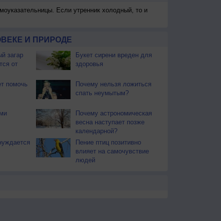
моуказательницы. Если утренник холодный, то и
ВЕКЕ И ПРИРОДЕ
й загар
Букет сирени вреден для
тся от
здоровья
т помочь
Почему нельзя ложиться
спать неумытым?
ми
Почему астрономическая
весна наступает позже
календарной?
нуждается
Пение птиц позитивно
влияет на самочувствие
людей