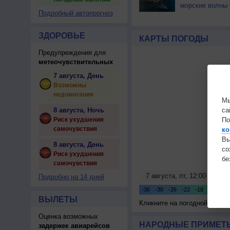
морские волны 
Подробный автопрогноз
ЗДОРОВЬЕ
КАРТЫ ПОГОДЫ
Предупреждения для
метеочувствительных
7 августа, День
Возможны
недомогания
Мы
8 августа, Ночь
са
Риск ухудшения
По
самочувствия
ко
Вы
8 августа, День
с
Риск ухудшения
бе
самочувствия
Подробно на 14 дней
ВЫЛЕТЫ
Кликните на погодной карте
Оценка возможных
НАРОДНЫЕ ПРИМЕТЫ
задержек авиарейсов