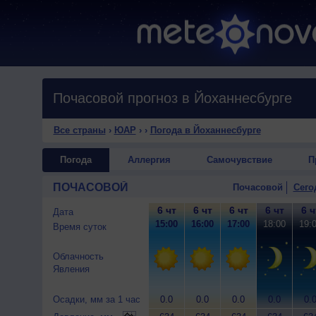
Почасовой прогноз в Йоханнесбурге
Все страны
›
ЮАР
›
›
Погода в Йоханнесбурге
Погода
Аллергия
Самочувствие
П
ПОЧАСОВОЙ
Почасовой
Сего
6 чт
6 чт
6 чт
6 чт
6 ч
Дата
15:00
16:00
17:00
18:00
19:
Время суток
Облачность
Явления
Осадки, мм за 1 час
0.0
0.0
0.0
0.0
0.