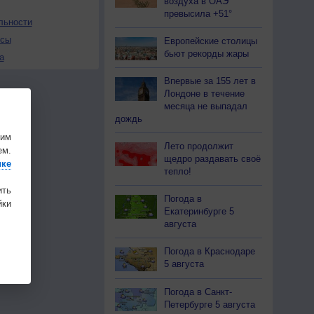
воздуха в ОАЭ
превысила +51°
льности
осы
Европейские столицы
бьют рекорды жары
а
Впервые за 155 лет в
Лондоне в течение
месяца не выпадал
дождь
шим
Лето продолжит
ем.
щедро раздавать своё
ике
тепло!
ить
Погода в
ки
Екатеринбурге 5
августа
Погода в Краснодаре
5 августа
Погода в Санкт-
Петербурге 5 августа