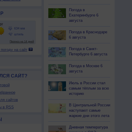
35
635
635
636
636
637
637
637
637
Погода в
14
+14
+13
+13
+15
+16
+18
+19
+20
Р
Екатеринбурге 6
августа
24
24
24
25
23
21
20
17
16
Погода в Краснодаре
6 августа
С
С
С
С
С
С
С
С
С
-6
3-6
3-6
2-5
2-5
3-6
3-6
3-6
3-6
Погода в Санкт-
 погоду на сайт
8
8
8
8
7
<7
<7
<7
<7
Петербурге 6 августа
14
+14
+13
+13
+15
+16
+18
+19
+23
Погода в Москве 6
августа
ЛСЯ САЙТ?
Июль в России стал
товой
самым тёплым за всю
збранное
историю
ля сайтов
В Центральной России
ы в RSS
наступают самые
жаркие дни этого лета
Ы
Дневная температура