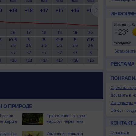
4
635
635
635
635
635
635
635
635
6
0
+18
+18
+17
+17
+16
+15
+15
+14
+
ИНФОРМЕ
16
17
18
18
19
20
21
23
В
Ю-В
В
В
Ю-В
В
С-В
С-В
С
3
2-5
2-5
2-5
1-3
3-6
3-6
3-6
3-6
3
Установите
<7
<7
<7
<7
<7
8
9
9
0
+18
+18
+17
+17
+16
+15
+15
+14
+
РЕКЛАМА
ПОНРАВИ
Сделать стар
Добавить в И
Информеры д
 О ПРИРОДЕ
Экпорт погод
 России
Приложение построит
ые жаркие
маршрут через тень
КОНТАКТ
О проекте
наружены
Изменение климата