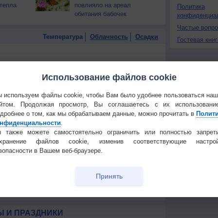
тепла
повлияло на ареал
Политика
обитания бабочек
конфиденциа
Частые вопр
Температура
Облачность
Осадки
Гостевая книг
Использование файлов cookie
 используем файлы cookie, чтобы Вам было удобнее пользоваться на
йтом. Продолжая просмотр, Вы соглашаетесь с их использовани
дробнее о том, как мы обрабатываем данные, можно прочитать в
Полит
нфиденциальности
.
 также можете самостоятельно ограничить или полностью запрет
охранение файлов cookie, изменив соответствующие настрой
зопасности в Вашем веб-браузере.
Принять
 для получения подробных данных
 И ПРАЗДНИКИ