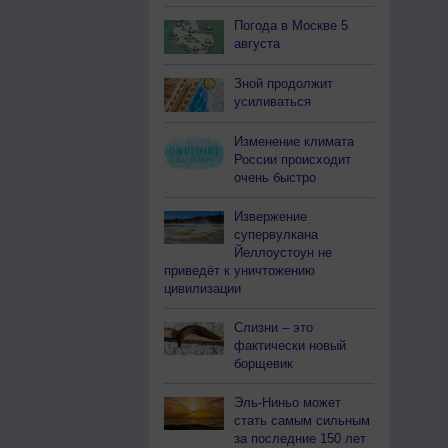
Погода в Москве 5
августа
Зной продолжит
усиливаться
Изменение климата
России происходит
очень быстро
Извержение
супервулкана
Йеллоустоун не
приведёт к уничтожению
цивилизации
Слизни – это
фактически новый
борщевик
Эль-Ниньо может
стать самым сильным
за последние 150 лет