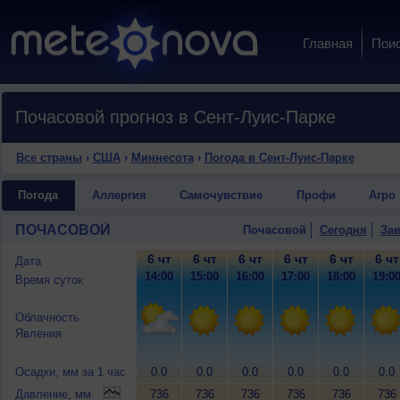
Главная
Пои
Почасовой прогноз в Сент-Луис-Парке
Все страны
›
США
›
Миннесота
›
Погода в Сент-Луис-Парке
Погода
Аллергия
Самочувствие
Профи
Агро
ПОЧАСОВОЙ
Почасовой
Сегодня
Зав
6 чт
6 чт
6 чт
6 чт
6 чт
6 чт
Дата
14:00
15:00
16:00
17:00
18:00
19:0
Время суток
Облачность
Явления
Осадки, мм за 1 час
0.0
0.0
0.0
0.0
0.0
0.0
Давление, мм
736
736
736
736
736
736