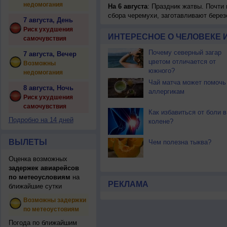
недомогания
На 6 августа
: Праздник жатвы. Почти
сбора черемухи, заготавливают берез
7 августа, День
Риск ухудшения
ИНТЕРЕСНОЕ О ЧЕЛОВЕКЕ 
самочувствия
Почему северный загар
7 августа, Вечер
цветом отличается от
Возможны
южного?
недомогания
Чай матча может помочь
8 августа, Ночь
аллергикам
Риск ухудшения
самочувствия
Как избавиться от боли в
Подробно на 14 дней
колене?
ВЫЛЕТЫ
Чем полезна тыква?
Оценка возможных
задержек авиарейсов
по метеоусловиям
на
РЕКЛАМА
ближайшие сутки
Возможны задержки
по метеоустовиям
Погода по ближайшим