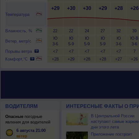
+29
+30
+30
+29
+28
+26
Температура
Влажность, %
22
22
24
27
32
39
Ю
Ю
Ю
Ю
Ю
Ю-В
Ветер, метр/с
3-6
5-9
5-9
5-9
3-6
3-6
Порывы ветра
<7
<7
<7
<7
<7
7
Комфорт,°C
+28
+29
+28
+28
+27
+26
ВОДИТЕЛЯМ
ИНТЕРЕСНЫЕ ФАКТЫ О ПР
В Центральной России
Опасные
погодные
наступают самые жаркие
явления для водителей
дни этого лета
6 августа 21:00
Приложение построит
ветер