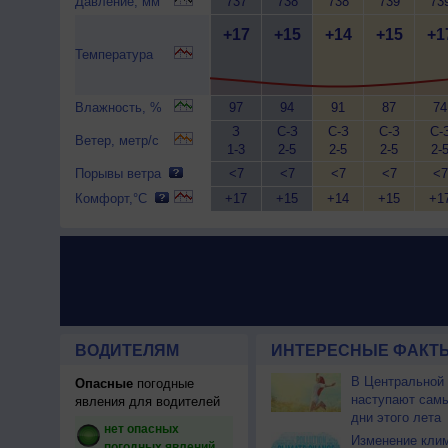
Давление, мм
737
738
738
739
73
+17
+15
+14
+15
+1
Температура
Влажность, %
97
94
91
87
74
З
С-З
С-З
С-З
С-
Ветер, метр/с
1-3
2-5
2-5
2-5
2-
Порывы ветра
<7
<7
<7
<7
<7
Комфорт,°C
+17
+15
+14
+15
+1
ВОДИТЕЛЯМ
ИНТЕРЕСНЫЕ ФАКТЫ
В Центральной
Опасные
погодные
наступают сам
явления для водителей
дни этого лета
нет опасных
Изменение кли
погодных явлений