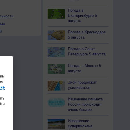
Погода в
Екатеринбурге 5
льности
августа
осы
а
Погода в Краснодаре
5 августа
Погода в Санкт-
Петербурге 5 августа
Погода в Москве 5
августа
шим
ем.
Зной продолжит
ике
усиливаться
ить
Изменение климата
ки
России происходит
очень быстро
Извержение
супервулкана