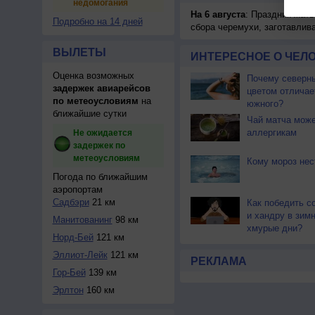
недомогания
На 6 августа
: Праздник жатв
Подробно на 14 дней
сбора черемухи, заготавлив
ВЫЛЕТЫ
ИНТЕРЕСНОЕ О ЧЕЛО
Оценка возможных
Почему северны
задержек авиарейсов
цветом отличае
по метеоусловиям
на
южного?
ближайшие сутки
Чай матча може
аллергикам
Не ожидается
задержек по
метеоусловиям
Кому мороз не
Погода по ближайшим
аэропортам
Садбэри
21 км
Как победить с
и хандру в зим
Манитованинг
98 км
хмурые дни?
Норд-Бей
121 км
Эллиот-Лейк
121 км
РЕКЛАМА
Гор-Бей
139 км
Эрлтон
160 км