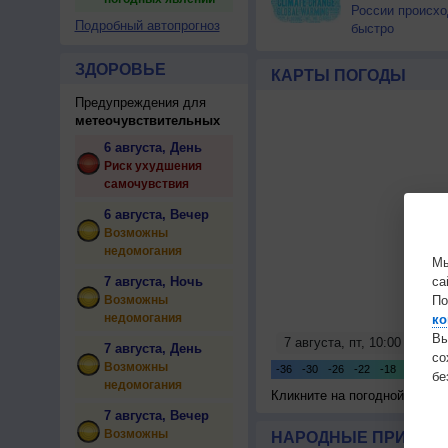
России происхо
Подробный автопрогноз
быстро
ЗДОРОВЬЕ
КАРТЫ ПОГОДЫ
Предупреждения для
метеочувствительных
6 августа, День
Риск ухудшения
самочувствия
6 августа, Вечер
Возможны
недомогания
Мы
7 августа, Ночь
са
Возможны
По
недомогания
ко
Вы
7 августа, День
с
Возможны
бе
недомогания
Кликните на погодной карте
7 августа, Вечер
Возможны
НАРОДНЫЕ ПРИМЕТЫ