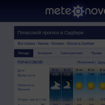
Почасовой прогноз в Садбери
Все страны
›
Канада
›
Онтарио
›
Погода в Садбери
Погода
Аллергия
Самочувствие
Профи
ПОЧАСОВОЙ
Почасовой
Сего
6 чт
6 чт
6 чт
6 чт
6 ч
Дата
4:00
5:00
6:00
7:00
8:0
Время суток
Облачность
Явления
Осадки, мм за 1 час
0.0
0.0
0.0
0.0
0.