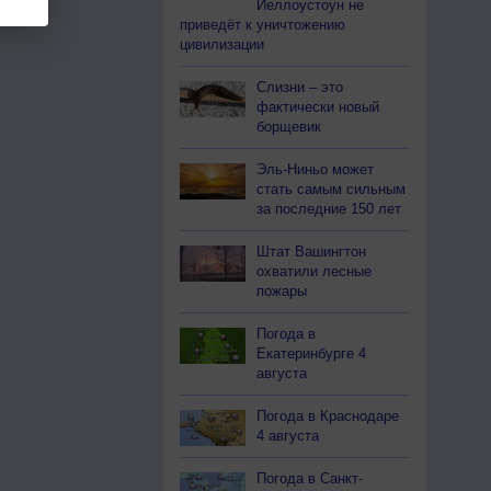
Йеллоустоун не
приведёт к уничтожению
цивилизации
Слизни – это
фактически новый
борщевик
Эль-Ниньо может
стать самым сильным
за последние 150 лет
Штат Вашингтон
охватили лесные
пожары
Погода в
Екатеринбурге 4
августа
Погода в Краснодаре
4 августа
Погода в Санкт-