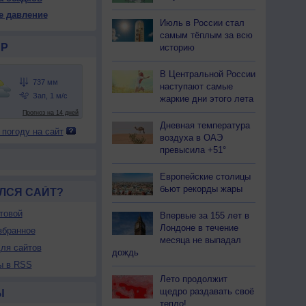
38
738
738
738
739
739
739
739
739
е давление
Июль в России стал
27
+25
+21
+18
+17
+16
+15
+14
+14
самым тёплым за всю
Р
историю
36
50
63
71
72
71
70
70
71
В Центральной России
наступают самые
-З
Ю-З
Ю-З
Ю-З
Ю-З
Ю-З
Ю-З
Ю-З
Ю-З
жаркие дни этого лета
-5
2-5
3-6
2-5
2-5
2-5
2-5
2-5
2-5
<7
<7
7
<7
<7
<7
<7
<7
<7
Дневная температура
 погоду на сайт
27
+26
+24
+18
+17
+16
+15
+14
+14
воздуха в ОАЭ
превысила +51°
Европейские столицы
бьют рекорды жары
ЛСЯ САЙТ?
товой
Впервые за 155 лет в
Лондоне в течение
збранное
месяца не выпадал
ля сайтов
дождь
ы в RSS
Лето продолжит
щедро раздавать своё
Ы
тепло!