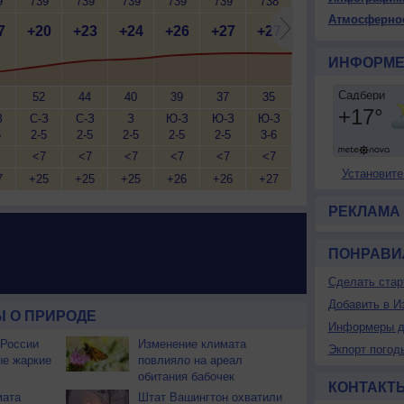
9
739
739
739
739
739
738
738
738
7
Атмосферно
7
+20
+23
+24
+26
+27
+27
+27
+27
+
ИНФОРМЕ
52
44
40
39
37
35
33
33
З
С-З
С-З
З
Ю-З
Ю-З
Ю-З
Ю-З
Ю-З
Ю
5
2-5
2-5
2-5
2-5
2-5
3-6
3-6
3-6
2
<7
<7
<7
<7
<7
<7
<7
<7
Установите
7
+25
+25
+25
+26
+26
+27
+27
+27
+
РЕКЛАМА
ПОНРАВИ
Сделать стар
Добавить в И
 О ПРИРОДЕ
Информеры д
 России
Изменение климата
Экпорт погод
ые жаркие
повлияло на ареал
обитания бабочек
КОНТАКТ
мата
Штат Вашингтон охватили