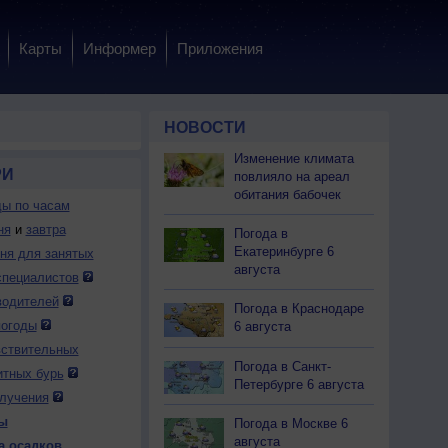
Карты
Информер
Приложения
НОВОСТИ
Изменение климата
РИ
повлияло на ареал
обитания бабочек
ды по часам
ня
и
завтра
Погода в
Екатеринбурге 6
дня для занятых
августа
специалистов
 чт
6 чт
6 чт
6 чт
6 чт
6 чт
6 чт
7 пт
7 пт
водителей
Погода в Краснодаре
:00
18:00
19:00
20:00
21:00
22:00
23:00
0:00
1:00
погоды
6 августа
вствительных
Погода в Санкт-
итных бурь
Петербурге 6 августа
лучения
ы
Погода в Москве 6
.0
0.0
0.0
0.0
0.0
0.0
0.0
0.0
0.0
августа
а осадков