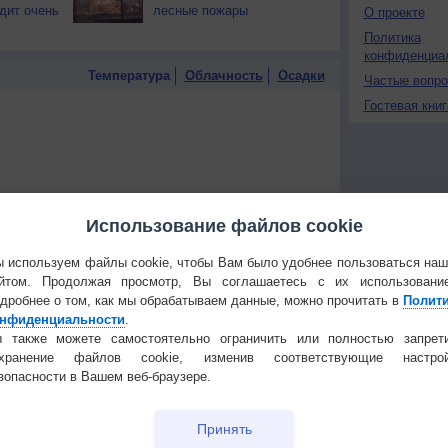
дит очень
лесные пожары
О проекте
Политика
конфиденциа
Температура
Облачность
Осадки
Частые вопр
Гостевая книг
Использование файлов cookie
 используем файлы cookie, чтобы Вам было удобнее пользоваться на
йтом. Продолжая просмотр, Вы соглашаетесь с их использовани
дробнее о том, как мы обрабатываем данные, можно прочитать в
Полит
нфиденциальности
.
 также можете самостоятельно ограничить или полностью запрет
охранение файлов cookie, изменив соответствующие настрой
зопасности в Вашем веб-браузере.
 для получения подробных данных
Принять
 И ПРАЗДНИКИ