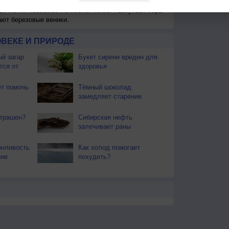
ы. Почти повсеместно поспел хлеб. Наступает пора
ают березовые веники.
ВЕКЕ И ПРИРОДЕ
й загар
Букет сирени вреден для
тся от
здоровья
т помочь
Тёмный шоколад
замедляет старение
страшен?
Сибирская нефть
залечивает раны
онливость
Как холод помогает
ние
похудеть?