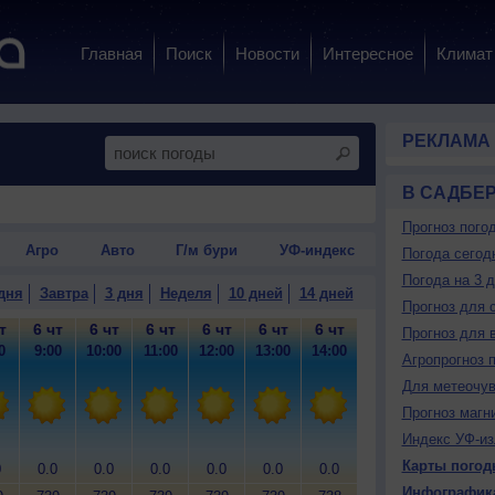
Главная
Поиск
Новости
Интересное
Климат
РЕКЛАМА
В САДБЕ
Прогноз пого
Агро
Авто
Г/м бури
УФ-индекс
Погода сегод
Погода на 3 
дня
Завтра
3 дня
Неделя
10 дней
14 дней
Прогноз для 
т
6 чт
6 чт
6 чт
6 чт
6 чт
6 чт
6 чт
6 чт
6
Прогноз для 
0
9:00
10:00
11:00
12:00
13:00
14:00
15:00
16:00
17
Агропрогноз 
Для метеочу
Прогноз магн
Индекс УФ-из
Карты погод
0
0.0
0.0
0.0
0.0
0.0
0.0
0.0
0.0
0
Инфографик