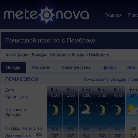
Главная
Пои
Почасовой прогноз в Пемброке
Все страны
›
Канада
›
Онтарио
›
Погода в Пемброке
Погода
Аллергия
Самочувствие
Профи
Агро
ПОЧАСОВОЙ
Почасовой
Сегодня
Зав
6 чт
6 чт
6 чт
6 чт
6 чт
6 чт
Дата
0:00
1:00
2:00
3:00
4:00
5:00
Время суток
Облачность
Явления
Осадки, мм за 1 час
0.0
0.0
0.0
0.0
0.0
0.0
Давление, мм
747
747
747
748
748
748