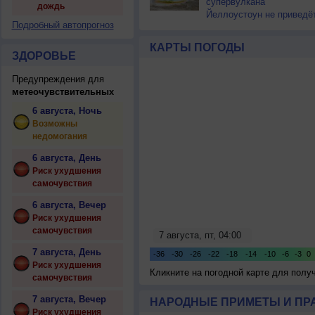
супервулкана
дождь
Йеллоустоун не приведё
Подробный автопрогноз
к уничтожению
цивилизации
КАРТЫ ПОГОДЫ
ЗДОРОВЬЕ
Предупреждения для
метеочувствительных
6 августа, Ночь
Возможны
недомогания
6 августа, День
Риск ухудшения
самочувствия
6 августа, Вечер
Риск ухудшения
самочувствия
7 августа, День
Риск ухудшения
Кликните на погодной карте для пол
самочувствия
7 августа, Вечер
НАРОДНЫЕ ПРИМЕТЫ И ПР
Риск ухудшения