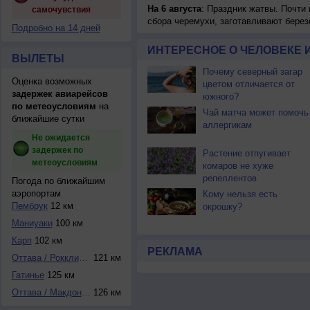
На 6 августа
: Праздник жатвы. Почти
самочувствия
сбора черемухи, заготавливают берез
Подробно на 14 дней
ИНТЕРЕСНОЕ О ЧЕЛОВЕКЕ 
ВЫЛЕТЫ
Почему северный загар
Оценка возможных
цветом отличается от
задержек авиарейсов
южного?
по метеоусловиям
на
Чай матча может помочь
ближайшие сутки
аллергикам
Не ожидается
задержек по
Растение отпугивает
метеоусловиям
комаров не хуже
репеллентов
Погода по ближайшим
аэропортам
Кому нельзя есть
Пембрук
12 км
окрошку?
Мaниуаки
100 км
Карп
102 км
РЕКЛАМА
Оттава / Рокклифф
121 км
Гатинье
125 км
Оттава / Макдонал...
126 км