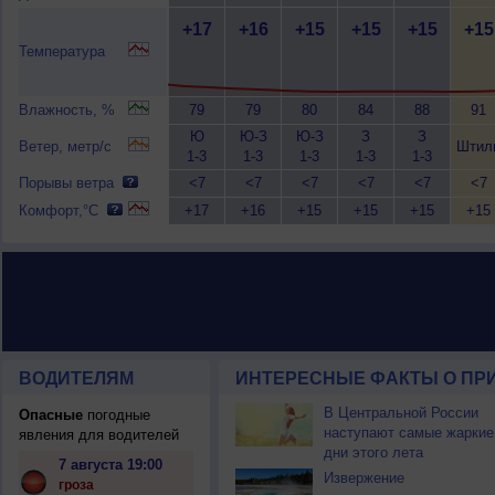
+17
+16
+15
+15
+15
+15
Температура
Влажность, %
79
79
80
84
88
91
Ю
Ю-З
Ю-З
З
З
Ветер, метр/с
Штил
1-3
1-3
1-3
1-3
1-3
Порывы ветра
<7
<7
<7
<7
<7
<7
Комфорт,°C
+17
+16
+15
+15
+15
+15
ВОДИТЕЛЯМ
ИНТЕРЕСНЫЕ ФАКТЫ О ПР
В Центральной России
Опасные
погодные
наступают самые жаркие
явления для водителей
дни этого лета
7 августа 19:00
Извержение
гроза