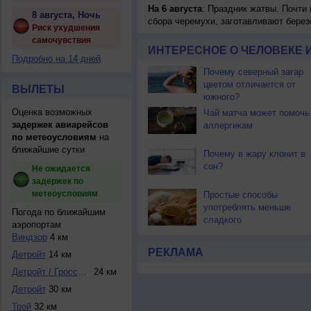
На 6 августа
: Праздник жатвы. Почти
8 августа, Ночь
сбора черемухи, заготавливают берез
Риск ухудшения
самочувствия
ИНТЕРЕСНОЕ О ЧЕЛОВЕКЕ 
Подробно на 14 дней
Почему северный загар
цветом отличается от
ВЫЛЕТЫ
южного?
Оценка возможных
Чай матча может помочь
задержек авиарейсов
аллергикам
по метеоусловиям
на
ближайшие сутки
Почему в жару клонит в
сон?
Не ожидается
задержек по
метеоусловиям
Простые способы
употреблять меньше
Погода по ближайшим
сладкого
аэропортам
Виндзор
4 км
РЕКЛАМА
Детройт
14 км
Детройт / Гроссе ...
24 км
Детройт
30 км
Трой
32 км