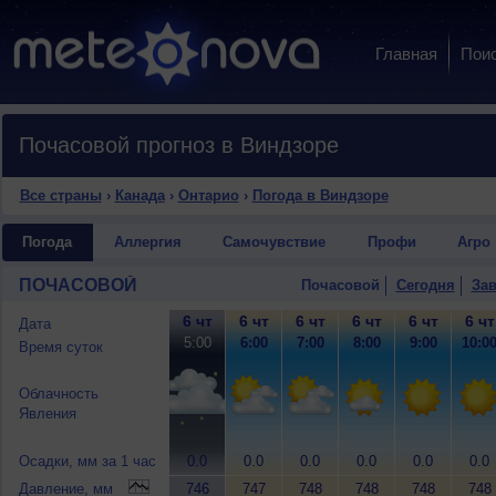
Главная
Пои
Почасовой прогноз в Виндзоре
Все страны
›
Канада
›
Онтарио
›
Погода в Виндзоре
Погода
Аллергия
Самочувствие
Профи
Агро
ПОЧАСОВОЙ
Почасовой
Сегодня
Зав
6 чт
6 чт
6 чт
6 чт
6 чт
6 чт
Дата
5:00
6:00
7:00
8:00
9:00
10:0
Время суток
Облачность
Явления
Осадки, мм за 1 час
0.0
0.0
0.0
0.0
0.0
0.0
Давление, мм
746
747
748
748
748
748