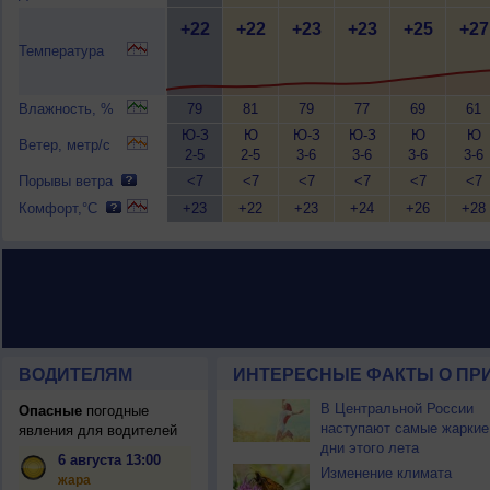
+22
+22
+23
+23
+25
+27
Температура
Влажность, %
79
81
79
77
69
61
Ю-З
Ю
Ю-З
Ю-З
Ю
Ю
Ветер, метр/с
2-5
2-5
3-6
3-6
3-6
3-6
Порывы ветра
<7
<7
<7
<7
<7
<7
Комфорт,°C
+23
+22
+23
+24
+26
+28
ВОДИТЕЛЯМ
ИНТЕРЕСНЫЕ ФАКТЫ О ПР
В Центральной России
Опасные
погодные
наступают самые жаркие
явления для водителей
дни этого лета
6 августа 13:00
Изменение климата
жара