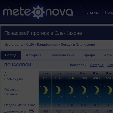
Главная
Пои
Почасовой прогноз в Эль-Кахоне
Все страны
›
США
›
Калифорния
›
Погода в Эль-Кахоне
Погода
Аллергия
Самочувствие
Профи
Агро
ПОЧАСОВОЙ
Почасовой
Сегодня
Зав
6 чт
6 чт
6 чт
6 чт
6 чт
6 чт
Дата
0:00
1:00
2:00
3:00
4:00
5:00
Время суток
Облачность
Явления
Осадки, мм за 1 час
0.0
0.0
0.0
0.0
0.0
0.0
Давление, мм
740
740
740
740
740
740