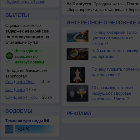
Подробно на 14 дней
На 6 августа
: Праздник жатвы. Почти
сбора черемухи, заготавливают берез
ВЫЛЕТЫ
ИНТЕРЕСНОЕ О ЧЕЛОВЕКЕ 
Оценка возможных
задержек авиарейсов
Почему северный загар
по метеоусловиям
на
цветом отличается от
ближайшие сутки
южного?
Чай матча может помочь
Не ожидается
аллергикам
задержек по
метеоусловиям
Почему плакать полезно
Погода по ближайшим
для здоровья?
аэропортам
Сан-Диего-Эль-Ках...
4 км
10 привычек, которые
Сан-Диего
17 км
разрушают здоровье
Сан-Диего / Норт-...
26 км
кишечника. Часть 2
ВОДОЕМЫ
РЕКЛАМА
Температура воды
+24 °C