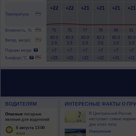
+22
+22
+21
+21
+21
+21
Температура
Влажность, %
75
75
77
78
80
81
Ю-З
Ю-З
Ю-З
Ю-З
Ю-З
Ю-З
Ветер, метр/с
1-3
1-3
1-3
2-5
1-3
1-3
Порывы ветра
<7
<7
<7
<7
<7
<7
Комфорт,°C
+23
+23
+22
+22
+21
+21
ВОДИТЕЛЯМ
ИНТЕРЕСНЫЕ ФАКТЫ О ПР
В Центральной России
Опасные
погодные
наступают самые жаркие
явления для водителей
дни этого лета
6 августа 13:00
Извержение
жара