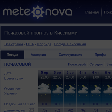
Главная
Пои
Почасовой прогноз в Киссимми
Все страны
›
США
›
Флорида
›
Погода в Киссимми
Погода
Аллергия
Самочувствие
Профи
ПОЧАСОВОЙ
Почасовой
Сегодня
Зав
5 ср
5 ср
5 ср
6 чт
6 чт
6 чт
Дата
21:00
22:00
23:00
0:00
1:00
2:00
Время суток
Облачность
Явления
Осадки, мм за 1 час
0.0
0.0
0.0
0.0
0.0
0.0
Давление, мм
762
762
762
762
761
761