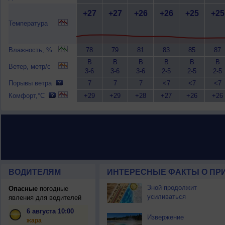
+27
+27
+26
+26
+25
+25
Температура
Влажность, %
78
79
81
83
85
87
В
В
В
В
В
В
Ветер, метр/с
3-6
3-6
3-6
2-5
2-5
2-5
Порывы ветра
7
7
7
<7
<7
<7
Комфорт,°C
+29
+29
+28
+27
+26
+26
ВОДИТЕЛЯМ
ИНТЕРЕСНЫЕ ФАКТЫ О ПР
Зной продолжит
Опасные
погодные
усиливаться
явления для водителей
6 августа 10:00
Извержение
жара