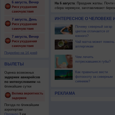
6 августа, Вечер
На 6 августа
: Праздник жатвы. Почти
Риск ухудшения
сбора черемухи, заготавливают берез
самочувствия
ИНТЕРЕСНОЕ О ЧЕЛОВЕКЕ 
7 августа, День
Риск ухудшения
Почему северный загар
самочувствия
цветом отличается от
южного?
7 августа, Вечер
Риск ухудшения
Чай матча может помочь
самочувствия
аллергикам
Подробно на 14 дней
Чем лечить
потрескавшиеся губы?
ВЫЛЕТЫ
Как правильно вести
Оценка возможных
фотоохоту за северным
задержек авиарейсов
сиянием?
по метеоусловиям
на
ближайшие сутки
РЕКЛАМА
Велика вероятность
задержек
Погода по ближайшим
аэропортам
Орландо
3 км