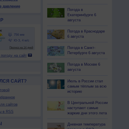
57
757
757
757
757
758
758
758
757
е давление
Погода в
24
+24
+23
+23
+24
+25
+27
+30
+32
Екатеринбурге 6
Р
августа
84
86
86
86
84
77
68
58
51
Погода в Краснодаре
6 августа
-З
Ю-З
З
З
З
З
З
З
Ю-З
-3
1-3
1-3
1-3
1-3
1-3
1-3
1-3
2-5
Погода в Санкт-
<7
<7
<7
<7
<7
<7
<7
<7
<7
Петербурге 6 августа
 погоду на сайт
24
+23
+23
+23
+24
+27
+29
+32
+34
Погода в Москве 6
августа
ЛСЯ САЙТ?
Июль в России стал
самым тёплым за всю
товой
историю
збранное
В Центральной России
ля сайтов
наступают самые
ы в RSS
жаркие дни этого лета
Ы
Дневная температура