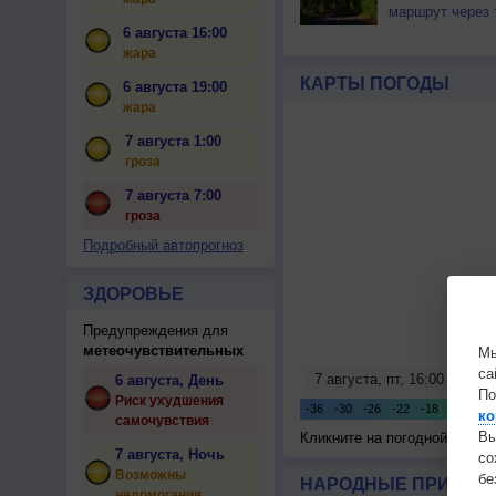
маршрут через 
6 августа 16:00
жара
КАРТЫ ПОГОДЫ
6 августа 19:00
жара
7 августа 1:00
гроза
7 августа 7:00
гроза
Подробный автопрогноз
ЗДОРОВЬЕ
Предупреждения для
метеочувствительных
Мы
са
6 августа, День
По
Риск ухудшения
ко
самочувствия
Вы
Кликните на погодной карте
7 августа, Ночь
с
Возможны
бе
НАРОДНЫЕ ПРИМЕТЫ
недомогания