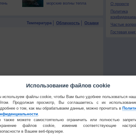
тень
морские волны тепла
О проекте
Политика
конфиденциа
Температура
Облачность
Осадки
Частые вопр
Гостевая книг
Использование файлов cookie
 используем файлы cookie, чтобы Вам было удобнее пользоваться на
йтом. Продолжая просмотр, Вы соглашаетесь с их использовани
дробнее о том, как мы обрабатываем данные, можно прочитать в
Полит
нфиденциальности
.
 также можете самостоятельно ограничить или полностью запрет
 для получения подробных данных
охранение файлов cookie, изменив соответствующие настрой
зопасности в Вашем веб-браузере.
 И ПРАЗДНИКИ