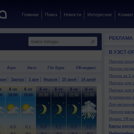
Главная
Поиск
Новости
Интересное
Климат
РЕКЛАМА
В УЭСТ-О
Прогноз пого
Агро
Авто
Г/м бури
УФ-индекс
Погода сегод
Погода на 3 
дня
Завтра
3 дня
Неделя
10 дней
14 дней
Прогноз для 
т
6 чт
6 чт
6 чт
6 чт
6 чт
6 чт
7 пт
7 пт
7
Прогноз для 
00
18:00
19:00
20:00
21:00
22:00
23:00
0:00
1:00
2
Агропрогноз 
Для метеочу
Прогноз магн
Индекс УФ-из
Карты погод
0
0.0
0.1
0.0
0.1
0.0
0.2
0.7
0.0
0
Инфографик