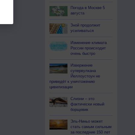
Погода в Москве 5
августа
Зной продолжит
усиливаться
Изменение климата
России происходит
очень быстро
Извержение
супервулкана
Йеллоустоун не
приведёт к уничтожению
цивилизации
Слизни – это
фактически новый
борщевик
Эль-Ниньо может
стать самым сильным
за последние 150 лет