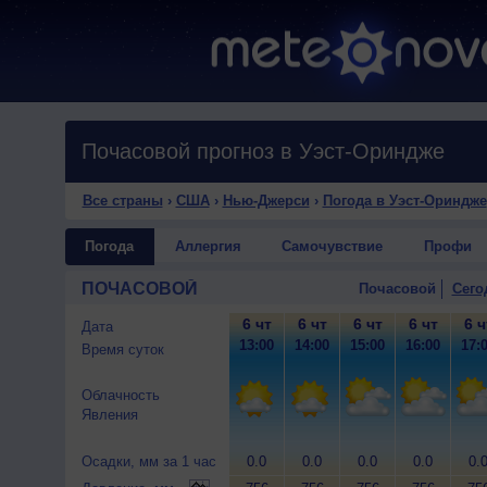
Почасовой прогноз в Уэст-Ориндже
Все страны
›
США
›
Нью-Джерси
›
Погода в Уэст-Ориндже
Погода
Аллергия
Самочувствие
Профи
ПОЧАСОВОЙ
Почасовой
Сего
6 чт
6 чт
6 чт
6 чт
6 ч
Дата
13:00
14:00
15:00
16:00
17:
Время суток
Облачность
Явления
Осадки, мм за 1 час
0.0
0.0
0.0
0.0
0.