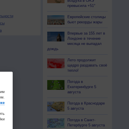
воздуха в ОАЭ
превысила +51°
льности
Европейские столицы
бьют рекорды жары
осы
а
Впервые за 155 лет в
Лондоне в течение
месяца не выпадал
дождь
Лето продолжит
щедро раздавать своё
тепло!
Погода в
Екатеринбурге 5
шим
августа
ем.
ике
Погода в Краснодаре
5 августа
ить
ки
Погода в Санкт-
Петербурге 5 августа