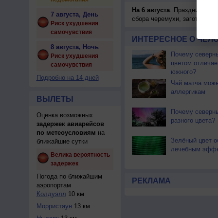
На 6 августа
: Праздник жатв
7 августа, День
сбора черемухи, заготавлив
Риск ухудшения
самочувствия
ИНТЕРЕСНОЕ О ЧЕЛО
8 августа, Ночь
Почему северны
Риск ухудшения
цветом отличае
самочувствия
южного?
Подробно на 14 дней
Чай матча може
аллергикам
ВЫЛЕТЫ
Почему северн
Оценка возможных
разного цвета?
задержек авиарейсов
по метеоусловиям
на
Зелёный цвет о
ближайшие сутки
лечебным эфф
Велика вероятность
задержек
Погода по ближайшим
РЕКЛАМА
аэропортам
Колдуэлл
10 км
Морристаун
13 км