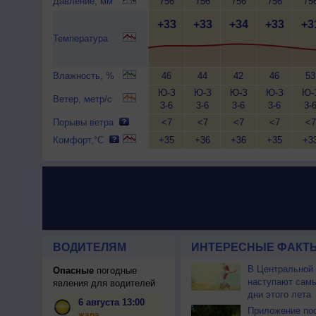
Давление, мм
756
756
756
756
75
+33
+33
+34
+33
+3
Температура
Влажность, %
46
44
42
46
53
Ю-З
Ю-З
Ю-З
Ю-З
Ю-
Ветер, метр/с
3-6
3-6
3-6
3-6
3-
Порывы ветра
<7
<7
<7
<7
<7
Комфорт,°C
+35
+36
+36
+35
+3
ВОДИТЕЛЯМ
ИНТЕРЕСНЫЕ ФАКТЫ
В Центральной
Опасные
погодные
наступают сам
явления для водителей
дни этого лета
6 августа 13:00
Приложение по
жара