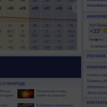
6
756
756
757
757
757
757
757
757
7
Атмосферно
1
+30
+29
+28
+27
+26
+26
+24
+24
+
ИНФОРМЕ
57
62
68
72
73
75
83
84
З
Ю-З
З
З
З
З
Ю-З
Ю-З
З
Ю
6
3-6
3-6
2-5
2-5
1-3
1-3
2-5
1-3
1
<7
7
<7
<7
<7
<7
<7
<7
Установите
3
+33
+31
+30
+28
+28
+27
+25
+24
+
РЕКЛАМА
ПОНРАВИ
Сделать стар
Добавить в И
 О ПРИРОДЕ
Информеры д
 России
Космическая погода
Экпорт погод
ые жаркие
влияет на транспорт
КОНТАКТ
строит
В Приморье обнаружены