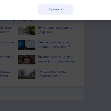
ы. Почти повсеместно поспел хлеб. Наступает пора
Принять
ают березовые веники.
ВЕКЕ И ПРИРОДЕ
й загар
Букет сирени вреден для
тся от
здоровья
т помочь
Спасают ли кактусы от
вредного излучения?
ые сияния
Выявлена связь между
жарой и плохим зрением
бладает
Почему в ненастье
ектом
хочется спать?