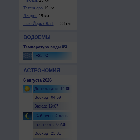
Ньюарк
13 км
Тетерборо
19 км
Линден
19 км
Нью-Йорк / Ла-Гуа...
33 км
ВОДОЕМЫ
Температура воды
+25 °C
АСТРОНОМИЯ
6 августа 2026
Долгота дня: 14:08
Восход: 04:59
Заход: 19:07
24-й лунный день
Посл.четв. 06/08
Восход: 23:01