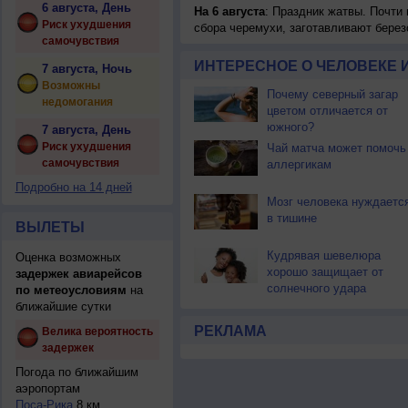
6 августа, День
На 6 августа
: Праздник жатвы. Почти
Риск ухудшения
сбора черемухи, заготавливают берез
самочувствия
ИНТЕРЕСНОЕ О ЧЕЛОВЕКЕ 
7 августа, Ночь
Возможны
Почему северный загар
недомогания
цветом отличается от
южного?
7 августа, День
Риск ухудшения
Чай матча может помочь
самочувствия
аллергикам
Подробно на 14 дней
Мозг человека нуждаетс
в тишине
ВЫЛЕТЫ
Кудрявая шевелюра
Оценка возможных
хорошо защищает от
задержек авиарейсов
солнечного удара
по метеоусловиям
на
ближайшие сутки
РЕКЛАМА
Велика вероятность
задержек
Погода по ближайшим
аэропортам
Поса-Рика
8 км