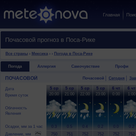
Главная
Пои
Почасовой прогноз в Поса-Рике
Все страны
›
Мексика
›
›
Погода в Поса-Рике
Погода
Аллергия
Самочувствие
Профи
ПОЧАСОВОЙ
Почасовой
Сегодня
Зав
5 ср
5 ср
5 ср
5 ср
6 чт
6 чт
Дата
20:00
21:00
22:00
23:00
0:00
1:00
Время суток
Облачность
Явления
Осадки, мм за 1 час
0.3
0.5
0.4
0.2
0.0
0.2
Давление, мм
750
751
752
752
752
752