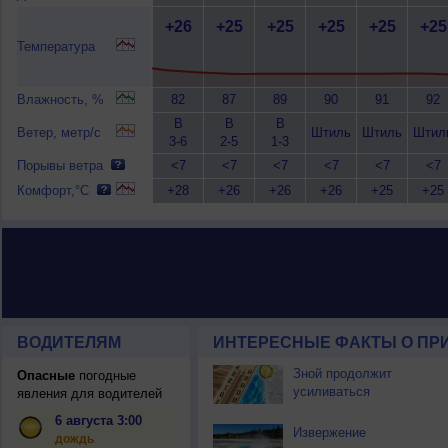
+26
+25
+25
+25
+25
+25
Температура
Влажность, %
82
87
89
90
91
92
В
В
В
Ветер, метр/с
Штиль
Штиль
Штил
3-6
2-5
1-3
Порывы ветра
<7
<7
<7
<7
<7
<7
Комфорт,°C
+28
+26
+26
+26
+25
+25
ВОДИТЕЛЯМ
ИНТЕРЕСНЫЕ ФАКТЫ О ПР
Зной продолжит
Опасные
погодные
усиливаться
явления для водителей
6 августа 3:00
Извержение
дождь