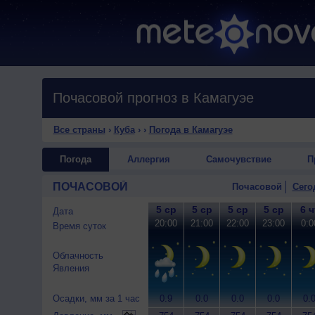
Почасовой прогноз в Камагуэе
Все страны
›
Куба
›
›
Погода в Камагуэе
Погода
Аллергия
Самочувствие
П
ПОЧАСОВОЙ
Почасовой
Сего
5 ср
5 ср
5 ср
5 ср
6 ч
Дата
20:00
21:00
22:00
23:00
0:0
Время суток
Облачность
Явления
Осадки, мм за 1 час
0.9
0.0
0.0
0.0
0.