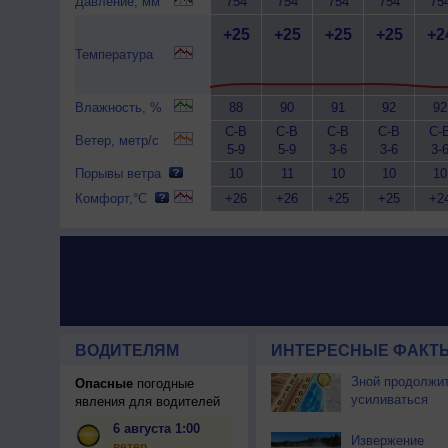
Давление, мм
754
754
754
754
75
+25
+25
+25
+25
+2
Температура
Влажность, %
88
90
91
92
92
С-В
С-В
С-В
С-В
С-
Ветер, метр/с
5-9
5-9
3-6
3-6
3-
Порывы ветра
10
11
10
10
10
Комфорт,°C
+26
+26
+25
+25
+2
ВОДИТЕЛЯМ
ИНТЕРЕСНЫЕ ФАКТЫ
Зной продолжи
Опасные
погодные
усиливаться
явления для водителей
6 августа 1:00
Извержение
ветер