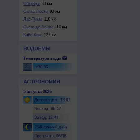
Флорида
33 км
Санта Люсия
93 км
Лас-Тунас
110 км
Сьего-де-Авила
116 км
Кайо-Коко
127 км
ВОДОЕМЫ
Температура воды
+30 °C
АСТРОНОМИЯ
5 августа 2026
Долгота дня: 13:01
Восход: 05:47
Заход: 18:48
23-й лунный день
Посл.четв. 06/08