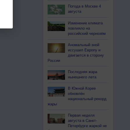
Погода в Москве 4
августа
Изменение климата
повлияло на
российский чернозём
Аномальный зной
иссушил Европу и
двигается в сторону
России
Последняя жара
нынешнего лета
В Южной Корее
обновлён
национальный рекорд
жары
Первая неделя
августа в Санкт-
Петербурге жаркой не