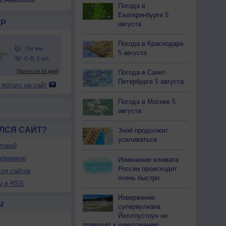
54
754
754
753
752
752
752
752
752
Погода в
Екатеринбурге 5
30
+32
+33
+34
+33
+33
+33
+31
+28
Р
августа
Погода в Краснодаре
5 августа
64
54
48
45
49
48
47
57
70
-В
С-В
С-В
С-В
С-В
С-В
С-В
С-В
С-В
Погода в Санкт-
-9
5-9
5-9
5-9
5-9
5-9
5-9
3-6
3-6
Петербурге 5 августа
 погоду на сайт
7
7
7
<7
<7
<7
<7
<7
<7
34
+36
+37
+38
+37
+37
+36
+35
+32
Погода в Москве 5
августа
ЛСЯ САЙТ?
Зной продолжит
усиливаться
товой
збранное
Изменение климата
России происходит
ля сайтов
очень быстро
ы в RSS
Извержение
Ы
супервулкана
Йеллоустоун не
приведёт к уничтожению