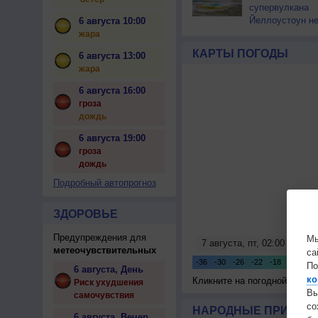
супервулкана
Йеллоустоун не
6 августа 10:00
к уничтожению
жара
цивилизации
КАРТЫ ПОГОДЫ
6 августа 13:00
жара
6 августа 16:00
гроза
дождь
6 августа 19:00
гроза
дождь
Подробный автопрогноз
ЗДОРОВЬЕ
Предупреждения для
Мы
метеочувствительных
са
По
6 августа, День
ко
Кликните на погодной карте
Риск ухудшения
Вы
самочувствия
с
НАРОДНЫЕ ПРИМЕТЫ
6 августа, Вечер