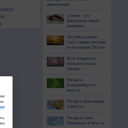
цивилизации
льности
Слизни – это
осы
фактически новый
а
борщевик
Эль-Ниньо может
стать самым сильным
за последние 150 лет
Штат Вашингтон
охватили лесные
пожары
Погода в
Екатеринбурге 4
августа
шим
Погода в Краснодаре
ем.
4 августа
ике
ить
Погода в Санкт-
Петербурге 4 августа
ки