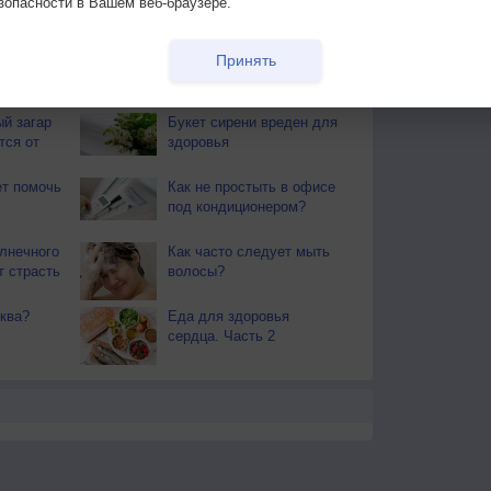
зопасности в Вашем веб-браузере.
ы. Почти повсеместно поспел хлеб. Наступает пора
ают березовые веники.
Принять
ВЕКЕ И ПРИРОДЕ
й загар
Букет сирени вреден для
тся от
здоровья
т помочь
Как не простыть в офисе
под кондиционером?
лнечного
Как часто следует мыть
т страсть
волосы?
ква?
Еда для здоровья
сердца. Часть 2