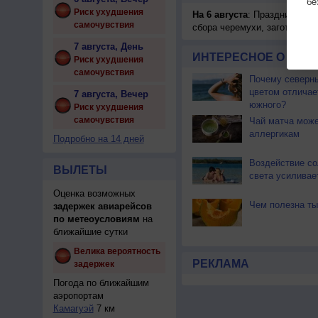
бе
Риск ухудшения
На 6 августа
: Праздник жатв
самочувствия
сбора черемухи, заготавлив
7 августа, День
ИНТЕРЕСНОЕ О ЧЕЛО
Риск ухудшения
самочувствия
Почему северны
цветом отличае
7 августа, Вечер
южного?
Риск ухудшения
самочувствия
Чай матча може
аллергикам
Подробно на 14 дней
Воздействие со
ВЫЛЕТЫ
света усиливае
Оценка возможных
Чем полезна ты
задержек авиарейсов
по метеоусловиям
на
ближайшие сутки
Велика вероятность
РЕКЛАМА
задержек
Погода по ближайшим
аэропортам
Камагуэй
7 км