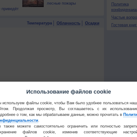
лесные пожары
Политика
 приведёт
конфиденциа
Частые вопр
Температура
Облачность
Осадки
Гостевая книг
Использование файлов cookie
 используем файлы cookie, чтобы Вам было удобнее пользоваться на
йтом. Продолжая просмотр, Вы соглашаетесь с их использовани
дробнее о том, как мы обрабатываем данные, можно прочитать в
Полит
нфиденциальности
.
 для получения подробных данных
 также можете самостоятельно ограничить или полностью запрет
охранение файлов cookie, изменив соответствующие настрой
 И ПРАЗДНИКИ