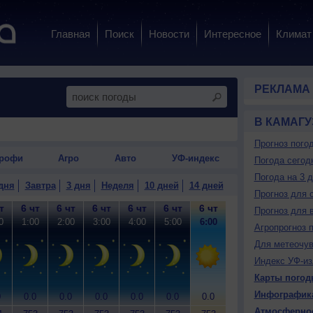
Главная
Поиск
Новости
Интересное
Климат
РЕКЛАМА
В КАМАГУ
Прогноз пого
рофи
Агро
Авто
УФ-индекс
Погода сегод
Погода на 3 
дня
Завтра
3 дня
Неделя
10 дней
14 дней
Прогноз для 
т
6 чт
6 чт
6 чт
6 чт
6 чт
6 чт
6 чт
6 чт
6
Прогноз для 
0
1:00
2:00
3:00
4:00
5:00
6:00
7:00
8:00
9
Агропрогноз 
Для метеочу
Индекс УФ-из
Карты погод
Инфографик
0
0.0
0.0
0.0
0.0
0.0
0.0
0.0
0.0
0
Атмосферно