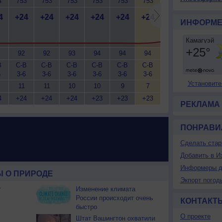
4
753
753
753
753
753
753
754
754
7
4
+24
+24
+24
+24
+24
+24
+26
+28
+
ИНФОРМЕ
92
92
93
94
94
94
88
78
В
С-В
С-В
С-В
С-В
С-В
С-В
С-В
С-В
С
6
3-6
3-6
3-6
3-6
3-6
3-6
3-6
5-9
5
Установите
11
11
10
10
9
7
8
8
4
+24
+24
+24
+23
+23
+23
+27
+31
+
РЕКЛАМА
ПОНРАВИ
Сделать стар
Добавить в И
Информеры д
 О ПРИРОДЕ
Экпорт погод
т
Изменение климата
России происходит очень
КОНТАКТ
быстро
О проекте
Штат Вашингтон охватили