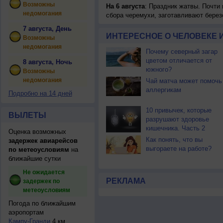
Возможны
На 6 августа
: Праздник жатвы. Почти
недомогания
сбора черемухи, заготавливают берез
7 августа, День
ИНТЕРЕСНОЕ О ЧЕЛОВЕКЕ 
Возможны
недомогания
Почему северный загар
цветом отличается от
8 августа, Ночь
южного?
Возможны
недомогания
Чай матча может помочь
аллергикам
Подробно на 14 дней
10 привычек, которые
ВЫЛЕТЫ
разрушают здоровье
кишечника. Часть 2
Оценка возможных
Как понять, что вы
задержек авиарейсов
выгораете на работе?
по метеоусловиям
на
ближайшие сутки
Не ожидается
РЕКЛАМА
задержек по
метеоусловиям
Погода по ближайшим
аэропортам
Кампу-Гранди
4 км