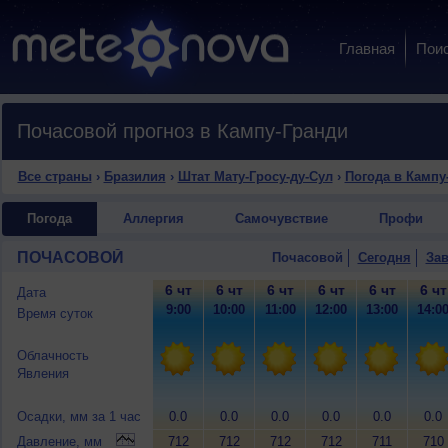
Главная
Пои
Почасовой прогноз в Кампу-Гранди
Все страны
›
Бразилия
›
Штат Мату-Гросу-ду-Сул
›
Погода в Кампу
Погода
Аллергия
Самочувствие
Профи
ПОЧАСОВОЙ
Почасовой
Сегодня
Зав
6 чт
6 чт
6 чт
6 чт
6 чт
6 чт
Дата
9:00
10:00
11:00
12:00
13:00
14:0
Время суток
Облачность
Явления
Осадки, мм за 1 час
0.0
0.0
0.0
0.0
0.0
0.0
Давление, мм
712
712
712
712
711
710