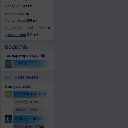
Дорадус
198 км
Бониту
208 км
Понта-Пора
258 км
Педро Хуан Кабаль...
273 км
Трес-Лагоас
311 км
ВОДОЕМЫ
Температура воды
+21 °C
АСТРОНОМИЯ
6 августа 2026
Долгота дня: 11:16
Восход: 07:06
Заход: 18:22
23-й лунный день
Посл.четв. 06/08