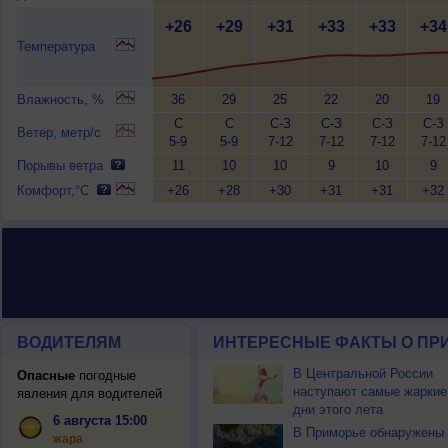
+26
+29
+31
+33
+33
+34
Температура
Влажность, %
36
29
25
22
20
19
С
С
С-З
С-З
С-З
С-З
Ветер, метр/с
5-9
5-9
7-12
7-12
7-12
7-12
Порывы ветра
11
10
10
9
10
9
Комфорт,°C
+26
+28
+30
+31
+31
+32
ВОДИТЕЛЯМ
ИНТЕРЕСНЫЕ ФАКТЫ О ПР
В Центральной России
Опасные
погодные
наступают самые жаркие
явления для водителей
дни этого лета
6 августа 15:00
В Приморье обнаружены
жара