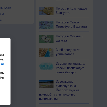
льности
Погода в Краснодаре
5 августа
осы
а
Погода в Санкт-
Петербурге 5 августа
Погода в Москве 5
августа
Зной продолжит
усиливаться
шим
ем.
Изменение климата
ике
России происходит
очень быстро
ить
ки
Извержение
супервулкана
Йеллоустоун не
приведёт к уничтожению
цивилизации