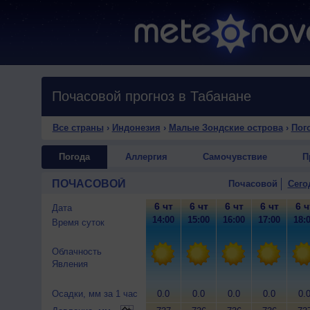
Почасовой прогноз в Табанане
Все страны
›
Индонезия
›
Малые Зондские острова
›
Пог
Погода
Аллергия
Самочувствие
П
ПОЧАСОВОЙ
Почасовой
Сего
6 чт
6 чт
6 чт
6 чт
6 ч
Дата
14:00
15:00
16:00
17:00
18:
Время суток
Облачность
Явления
Осадки, мм за 1 час
0.0
0.0
0.0
0.0
0.