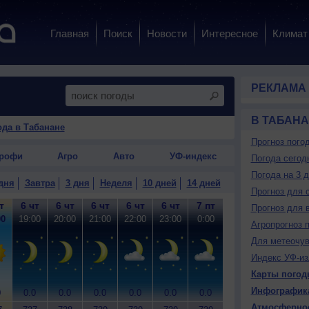
Главная
Поиск
Новости
Интересное
Климат
РЕКЛАМА
В ТАБАН
ода в Табанане
Прогноз пого
рофи
Агро
Авто
УФ-индекс
Погода сегод
Погода на 3 
дня
Завтра
3 дня
Неделя
10 дней
14 дней
Прогноз для 
т
6 чт
6 чт
6 чт
6 чт
6 чт
7 пт
7 пт
7 пт
7
Прогноз для 
00
19:00
20:00
21:00
22:00
23:00
0:00
1:00
2:00
3
Агропрогноз 
Для метеочу
Индекс УФ-из
Карты погод
Инфографик
0
0.0
0.0
0.0
0.0
0.0
0.0
0.0
0.1
0
Атмосферно