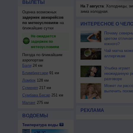
ВЫЛЕТЫ
На 7 августа
: Холодницы, зи
зима холодная.
Оценка возможных
задержек авиарейсов
по метеоусловиям
на
ИНТЕРЕСНОЕ О ЧЕЛО
ближайшие сутки
Почему северны
Не ожидается
цветом отличае
задержек по
южного?
метеоусловиям
Чай матча може
Погода по ближайшим
аллергикам
аэропортам
Бали
24 км
Улыбка играет
Блимбингсари
91 км
неожиданную р
разговоре
Ломбок
128 км
Может ли расс
Суменеп
217 км
вылечить похм
Сумбава Бесар
251 км
Маланг
275 км
РЕКЛАМА
ВОДОЕМЫ
Температура воды
+26 °C