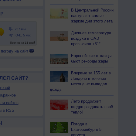
37
737
737
738
738
739
740
740
739
В Центральной России
21
+21
+21
+21
+21
+23
+25
+26
+27
Р
наступают самые
жаркие дни этого лета
85
86
84
85
85
80
71
62
57
Дневная температура
воздуха в ОАЭ
-В
С-В
С-В
С-В
С-В
В
В
Ю-В
Ю-В
превысила +51°
-3
1-3
1-3
1-3
2-5
2-5
3-6
3-6
3-6
 погоду на сайт
<7
<7
<7
<7
<7
<7
<7
<7
<7
Европейские столицы
21
+20
+21
+20
+20
+23
+26
+27
+28
бьют рекорды жары
Впервые за 155 лет в
ЛСЯ САЙТ?
Лондоне в течение
месяца не выпадал
товой
дождь
збранное
Лето продолжит
ля сайтов
щедро раздавать своё
ы в RSS
тепло!
Ы
Погода в
Екатеринбурге 5
августа