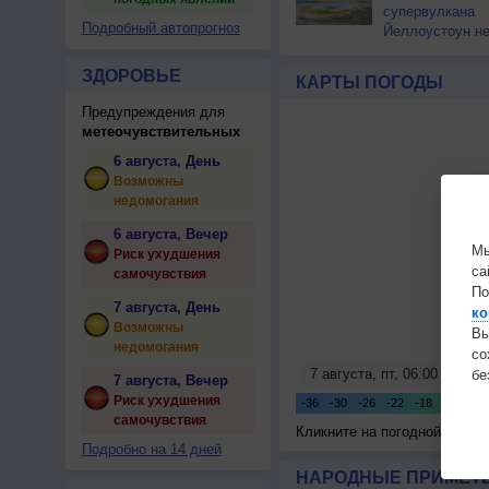
супервулкана
Подробный автопрогноз
Йеллоустоун не
к уничтожению
цивилизации
ЗДОРОВЬЕ
КАРТЫ ПОГОДЫ
Предупреждения для
метеочувствительных
6 августа, День
Возможны
недомогания
6 августа, Вечер
Мы
Риск ухудшения
са
самочувствия
По
7 августа, День
ко
Возможны
Вы
недомогания
с
бе
7 августа, Вечер
Риск ухудшения
самочувствия
Кликните на погодной карте
Подробно на 14 дней
НАРОДНЫЕ ПРИМЕТЫ