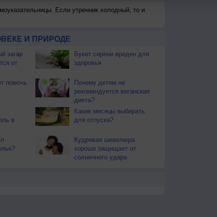
моуказательницы. Если утренник холодный, то и
ВЕКЕ И ПРИРОДЕ
й загар
Букет сирени вреден для
тся от
здоровья
т помочь
Почему детям не
рекомендуется веганская
диета?
Какие месяцы выбирать
оль в
для отпуска?
ол
Кудрявая шевелюра
елье?
хорошо защищает от
солнечного удара