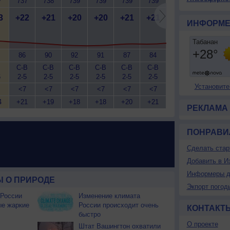
7
737
738
739
739
739
739
738
737
7
3
+22
+21
+20
+20
+21
+21
+22
+22
+
ИНФОРМЕ
86
90
92
91
87
84
83
83
С-В
С-В
С-В
С-В
С-В
С-В
С-В
С-В
С
6
2-5
2-5
2-5
2-5
2-5
2-5
2-5
1-3
1
Установите
<7
<7
<7
<7
<7
<7
<7
<7
4
+21
+19
+18
+18
+20
+21
+21
+21
+
РЕКЛАМА
ПОНРАВИ
Сделать стар
Добавить в И
Информеры д
 О ПРИРОДЕ
Экпорт погод
 России
Изменение климата
ые жаркие
России происходит очень
КОНТАКТ
быстро
О проекте
Штат Вашингтон охватили