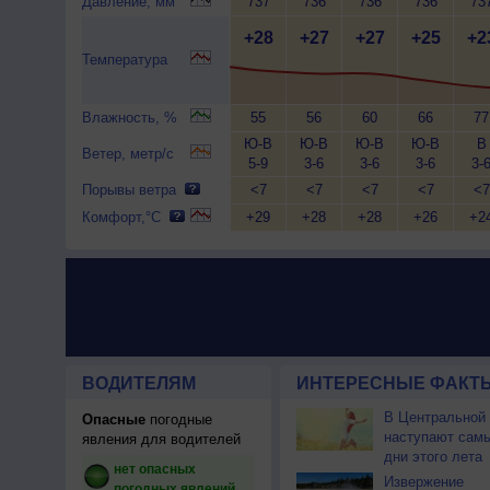
Давление, мм
737
736
736
736
73
+28
+27
+27
+25
+2
Температура
Влажность, %
55
56
60
66
77
Ю-В
Ю-В
Ю-В
Ю-В
В
Ветер, метр/с
5-9
3-6
3-6
3-6
3-
Порывы ветра
<7
<7
<7
<7
<7
Комфорт,°C
+29
+28
+28
+26
+2
ВОДИТЕЛЯМ
ИНТЕРЕСНЫЕ ФАКТЫ
В Центральной
Опасные
погодные
наступают сам
явления для водителей
дни этого лета
нет опасных
Извержение
погодных явлений