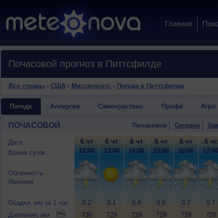
Главная
Пои
Почасовой прогноз в Питтсфилде
Все страны
›
США
›
Массачусетс
›
Погода в Питтсфилде
Погода
Аллергия
Самочувствие
Профи
Агро
ПОЧАСОВОЙ
Почасовой
Сегодня
Зав
6 чт
6 чт
6 чт
6 чт
6 чт
6 чт
Дата
12:00
13:00
14:00
15:00
16:00
17:0
Время суток
Облачность
Явления
Осадки, мм за 1 час
0.2
0.1
0.4
0.6
0.7
0.7
Давление, мм
730
729
729
729
729
729