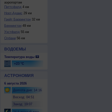
аэропортам
Питтсфилд
4 км
Норт-Адамс
29 км
Грейт Баррингтон
32 км
Беннингтон
49 км
Уэстфилд
55 км
Олбани
56 км
ВОДОЕМЫ
Температура воды
+23 °C
АСТРОНОМИЯ
6 августа 2026
Долгота дня: 14:16
Восход: 04:51
Заход: 19:07
24-й лунный день