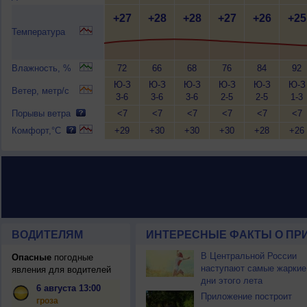
+27
+28
+28
+27
+26
+25
Температура
Влажность, %
72
66
68
76
84
92
Ю-З
Ю-З
Ю-З
Ю-З
Ю-З
Ю-З
Ветер, метр/с
3-6
3-6
3-6
2-5
2-5
1-3
Порывы ветра
<7
<7
<7
<7
<7
<7
Комфорт,°C
+29
+30
+30
+30
+28
+26
ВОДИТЕЛЯМ
ИНТЕРЕСНЫЕ ФАКТЫ О ПР
В Центральной России
Опасные
погодные
наступают самые жаркие
явления для водителей
дни этого лета
6 августа 13:00
Приложение построит
гроза