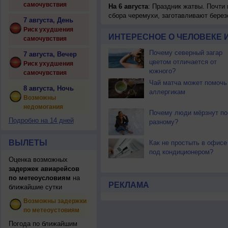
самочувствия
На 6 августа
: Праздник жатвы. Почти
сбора черемухи, заготавливают берез
7 августа, День
Риск ухудшения
ИНТЕРЕСНОЕ О ЧЕЛОВЕКЕ 
самочувствия
Почему северный загар
7 августа, Вечер
цветом отличается от
Риск ухудшения
южного?
самочувствия
Чай матча может помочь
8 августа, Ночь
аллергикам
Возможны
недомогания
Почему люди мёрзнут по
Подробно на 14 дней
разному?
ВЫЛЕТЫ
Как не простыть в офисе
под кондиционером?
Оценка возможных
задержек авиарейсов
по метеоусловиям
на
РЕКЛАМА
ближайшие сутки
Возможны задержки
по метеоустовиям
Погода по ближайшим