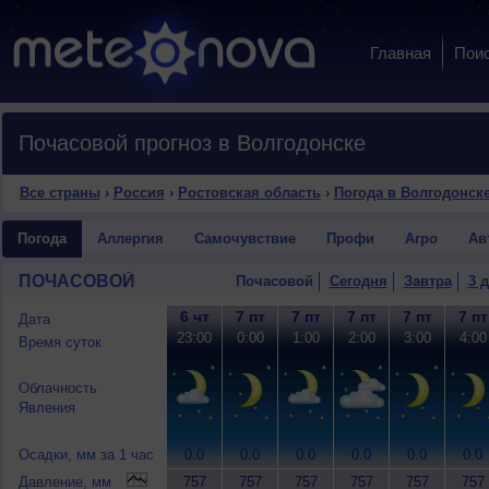
Главная
Пои
Почасовой прогноз в Волгодонске
Все страны
›
Россия
›
Ростовская область
›
Погода в Волгодонск
Погода
Аллергия
Самочувствие
Профи
Агро
Ав
ПОЧАСОВОЙ
Почасовой
Сегодня
Завтра
3 
6 чт
7 пт
7 пт
7 пт
7 пт
7 пт
Дата
23:00
0:00
1:00
2:00
3:00
4:00
Время суток
Облачность
Явления
Осадки, мм за 1 час
0.0
0.0
0.0
0.0
0.0
0.0
Давление, мм
757
757
757
757
757
757