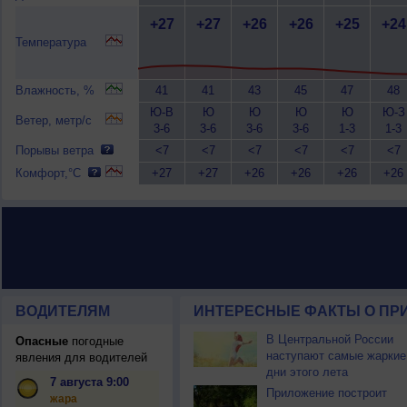
+27
+27
+26
+26
+25
+24
Температура
Влажность, %
41
41
43
45
47
48
Ю-В
Ю
Ю
Ю
Ю
Ю-З
Ветер, метр/с
3-6
3-6
3-6
3-6
1-3
1-3
Порывы ветра
<7
<7
<7
<7
<7
<7
Комфорт,°C
+27
+27
+26
+26
+26
+26
ВОДИТЕЛЯМ
ИНТЕРЕСНЫЕ ФАКТЫ О ПР
В Центральной России
Опасные
погодные
наступают самые жаркие
явления для водителей
дни этого лета
7 августа 9:00
Приложение построит
жара