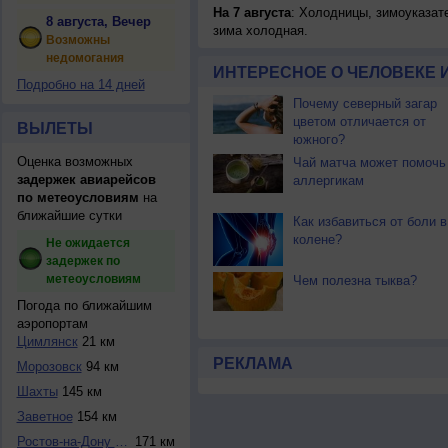
На 7 августа
: Холодницы, зимоуказат
8 августа, Вечер
зима холодная.
Возможны
недомогания
ИНТЕРЕСНОЕ О ЧЕЛОВЕКЕ 
Подробно на 14 дней
Почему северный загар
цветом отличается от
ВЫЛЕТЫ
южного?
Оценка возможных
Чай матча может помочь
задержек авиарейсов
аллергикам
по метеоусловиям
на
ближайшие сутки
Как избавиться от боли в
колене?
Не ожидается
задержек по
метеоусловиям
Чем полезна тыква?
Погода по ближайшим
аэропортам
Цимлянск
21 км
РЕКЛАМА
Морозовск
94 км
Шахты
145 км
Заветное
154 км
Ростов-на-Дону / ...
171 км