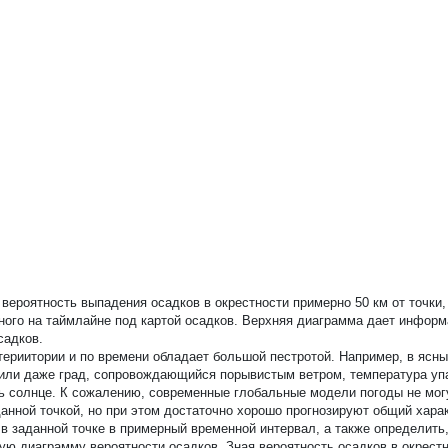
вероятность выпадения осадков в окрестности примерно 50 км от точки,
нного на таймлайне под картой осадков. Верхняя диаграмма дает инфор
садков.
териитории и по времени обладает большой пестротой. Например, в ясн
 или даже град, сопровождающийся порывистым ветром, температура упа
ить солнце. К сожалению, современные глобальные модели погоды не мог
анной точкой, но при этом достаточно хорошо прогнозируют общий хара
 заданной точке в примерный временной интервал, а также определить,
ю диаграмму вероятности осадков. Зная вероятность осадков в окрестн