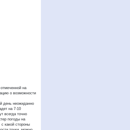
 отмеченной на
мацию о возможности
ый день неожиданно
дет на 7-10
ут всегда точно
ктер погоды на
 с какой стороны
ости точки, можно