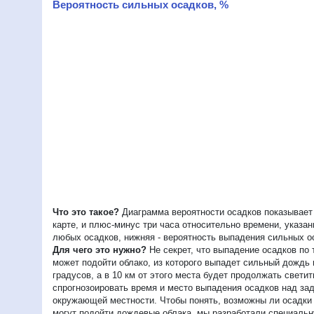
Вероятность сильных осадков, %
Что это такое?
Диаграмма вероятности осадков показывает 
карте, и плюс-минус три часа относительно времени, указа
любых осадков, нижняя - вероятность выпадения сильных о
Для чего это нужно?
Не секрет, что выпадение осадков по 
может подойти облако, из которого выпадет сильный дождь
градусов, а в 10 км от этого места будет продолжать свет
спрогнозоировать время и место выпадения осадков над зад
окружающей местности. Чтобы понять, возможны ли осадки в
могут подойти дождевые облака, мы разработали специальну