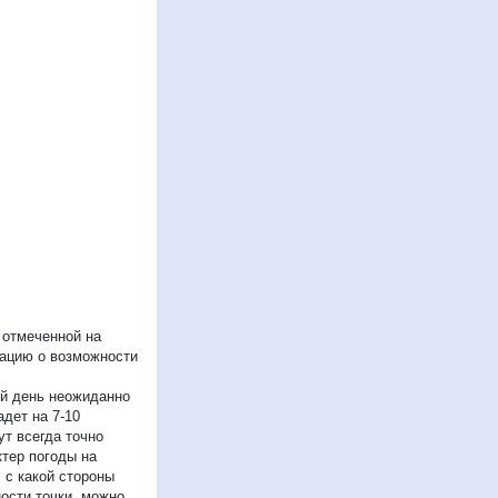
 отмеченной на
мацию о возможности
ый день неожиданно
дет на 7-10
ут всегда точно
ктер погоды на
 с какой стороны
ости точки, можно