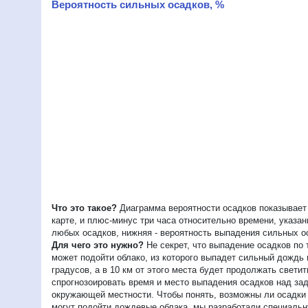
Вероятность сильных осадков, %
Что это такое?
Диаграмма вероятности осадков показывает 
карте, и плюс-минус три часа относительно времени, указа
любых осадков, нижняя - вероятность выпадения сильных о
Для чего это нужно?
Не секрет, что выпадение осадков по 
может подойти облако, из которого выпадет сильный дождь
градусов, а в 10 км от этого места будет продолжать свет
спрогнозоировать время и место выпадения осадков над зад
окружающей местности. Чтобы понять, возможны ли осадки в
могут подойти дождевые облака, мы разработали специальну