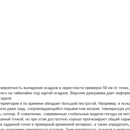
вероятность выпадения осадков в окрестности примерно 50 км от точки,
нного на таймлайне под картой осадков. Верхняя диаграмма дает инфор
садков.
териитории и по времени обладает большой пестротой. Например, в ясн
 или даже град, сопровождающийся порывистым ветром, температура упа
ить солнце. К сожалению, современные глобальные модели погоды не мог
анной точкой, но при этом достаточно хорошо прогнозируют общий хара
 заданной точке в примерный временной интервал, а также определить,
ю диаграмму вероятности осадков. Зная вероятность осадков в окрестн