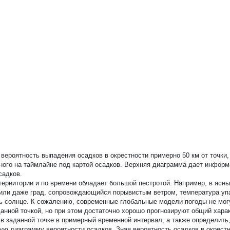
вероятность выпадения осадков в окрестности примерно 50 км от точки,
нного на таймлайне под картой осадков. Верхняя диаграмма дает инфор
садков.
териитории и по времени обладает большой пестротой. Например, в ясн
 или даже град, сопровождающийся порывистым ветром, температура упа
ить солнце. К сожалению, современные глобальные модели погоды не мог
анной точкой, но при этом достаточно хорошо прогнозируют общий хара
 заданной точке в примерный временной интервал, а также определить,
ю диаграмму вероятности осадков. Зная вероятность осадков в окрестн