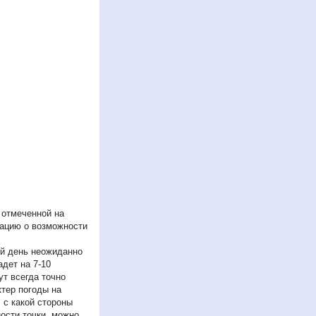
 отмеченной на
мацию о возможности
ый день неожиданно
дет на 7-10
ут всегда точно
ктер погоды на
 с какой стороны
ости точки, можно