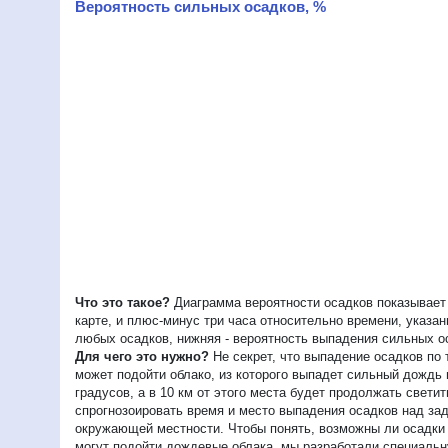
Вероятность сильных осадков, %
Что это такое?
Диаграмма вероятности осадков показывает 
карте, и плюс-минус три часа относительно времени, указа
любых осадков, нижняя - вероятность выпадения сильных о
Для чего это нужно?
Не секрет, что выпадение осадков по 
может подойти облако, из которого выпадет сильный дождь
градусов, а в 10 км от этого места будет продолжать свет
спрогнозоировать время и место выпадения осадков над зад
окружающей местности. Чтобы понять, возможны ли осадки в
могут подойти дождевые облака, мы разработали специальну