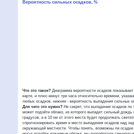
Вероятность сильных осадков, %
Что это такое?
Диаграмма вероятности осадков показывает 
карте, и плюс-минус три часа относительно времени, указа
любых осадков, нижняя - вероятность выпадения сильных о
Для чего это нужно?
Не секрет, что выпадение осадков по 
может подойти облако, из которого выпадет сильный дождь
градусов, а в 10 км от этого места будет продолжать свет
спрогнозоировать время и место выпадения осадков над зад
окружающей местности. Чтобы понять, возможны ли осадки в
могут подойти дождевые облака, мы разработали специальну