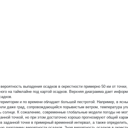
вероятность выпадения осадков в окрестности примерно 50 км от точки,
нного на таймлайне под картой осадков. Верхняя диаграмма дает инфор
садков.
териитории и по времени обладает большой пестротой. Например, в ясн
 или даже град, сопровождающийся порывистым ветром, температура упа
ить солнце. К сожалению, современные глобальные модели погоды не мог
анной точкой, но при этом достаточно хорошо прогнозируют общий хара
 заданной точке в примерный временной интервал, а также определить,
ю диаграмму вероятности осадков. Зная вероятность осадков в окрестн