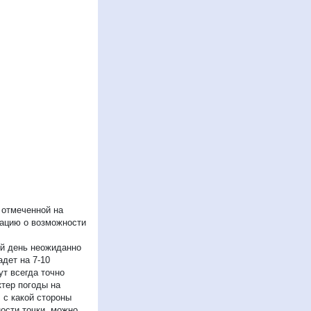
 отмеченной на
мацию о возможности
ый день неожиданно
дет на 7-10
ут всегда точно
ктер погоды на
 с какой стороны
ости точки, можно