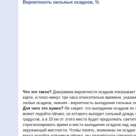
Вероятность сильных осадков, %
Что это такое?
Диаграмма вероятности осадков показывает 
карте, и плюс-минус три часа относительно времени, указа
любых осадков, нижняя - вероятность выпадения сильных о
Для чего это нужно?
Не секрет, что выпадение осадков по 
может подойти облако, из которого выпадет сильный дождь
градусов, а в 10 км от этого места будет продолжать свет
спрогнозоировать время и место выпадения осадков над зад
окружающей местности. Чтобы понять, возможны ли осадки в
могут подойти дождевые облака, мы разработали специальну