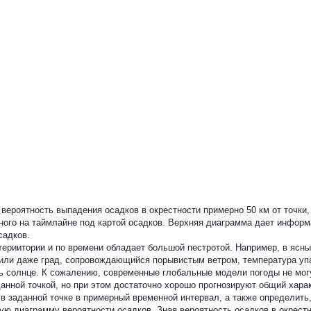
вероятность выпадения осадков в окрестности примерно 50 км от точки,
нного на таймлайне под картой осадков. Верхняя диаграмма дает инфор
садков.
териитории и по времени обладает большой пестротой. Например, в ясн
 или даже град, сопровождающийся порывистым ветром, температура упа
ить солнце. К сожалению, современные глобальные модели погоды не мог
анной точкой, но при этом достаточно хорошо прогнозируют общий хара
 заданной точке в примерный временной интервал, а также определить,
ю диаграмму вероятности осадков. Зная вероятность осадков в окрестн