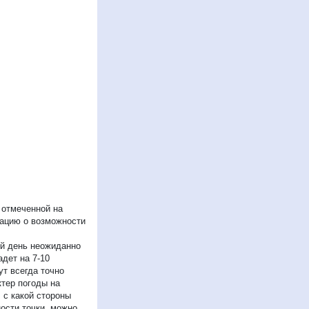
 отмеченной на
мацию о возможности
ый день неожиданно
дет на 7-10
ут всегда точно
ктер погоды на
 с какой стороны
ости точки, можно