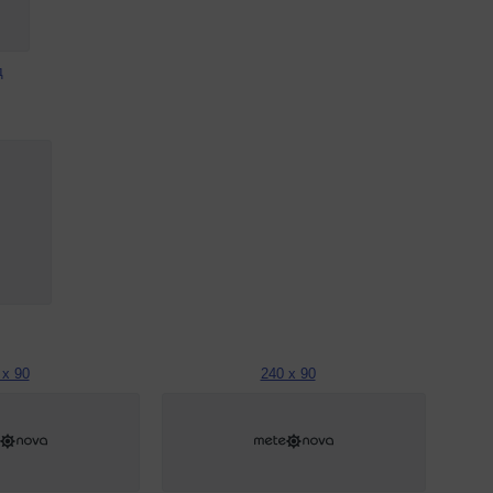
д
 x 90
240 x 90