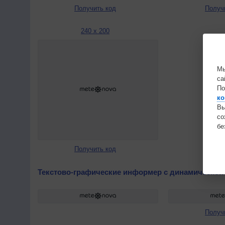
Получить код
Получ
240 x 200
Мы
са
По
ко
Вы
с
бе
Получить код
Текстово-графические информер с динамической
Получ