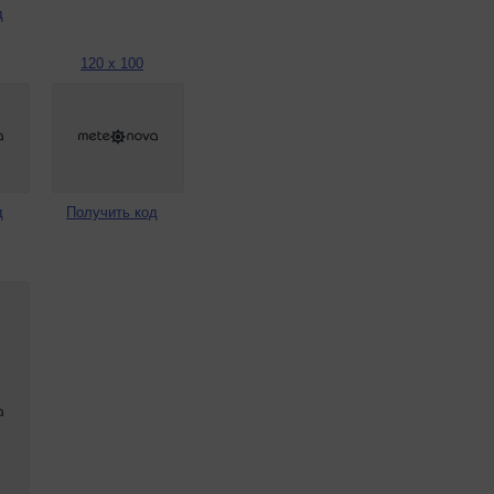
д
120 x 100
д
Получить код