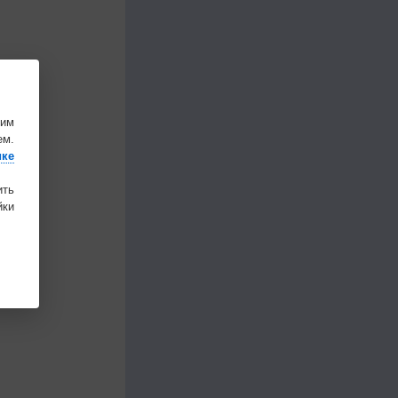
шим
ем.
ике
ить
ки