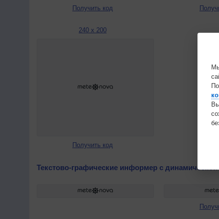
Получить код
Получ
240 x 200
Мы
са
По
ко
Вы
с
бе
Получить код
Текстово-графические информер с динамической
Получ