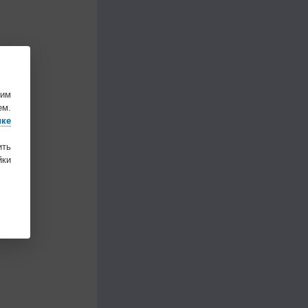
шим
ем.
ике
ить
ки