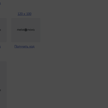
д
120 x 100
д
Получить код