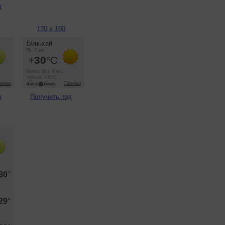
д
120 x 100
д
Получить код