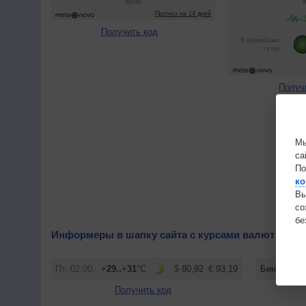
Получить код
Получ
Мы
са
По
ко
Вы
с
бе
Информеры в шапку сайта с курсами валют
Получить код