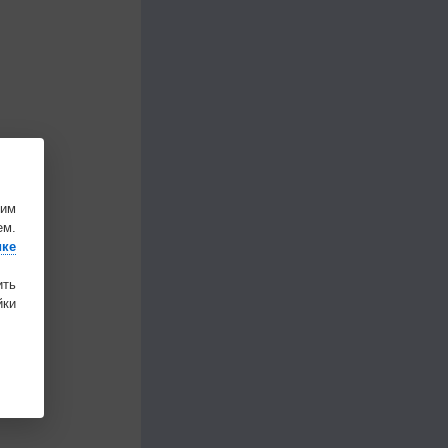
шим
ем.
ике
ить
ки