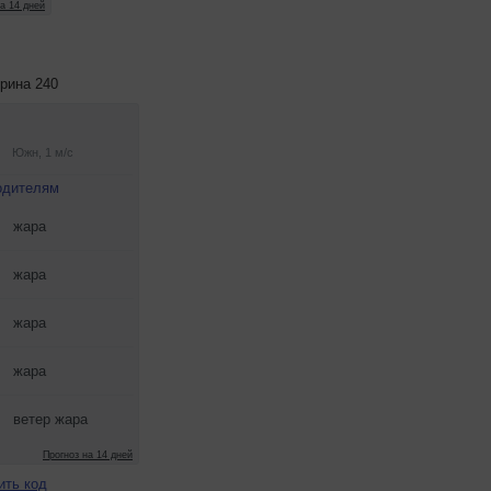
рина 240
ить код