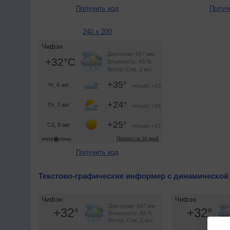
Получить код
Получ
240 x 200
Получить код
Текстово-графические информер с динамической