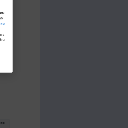
шим
ем.
ике
ить
ки