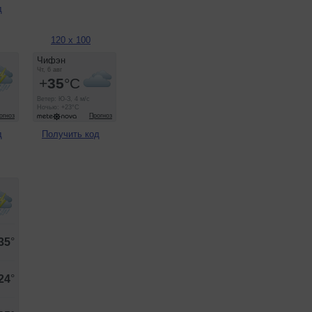
д
120 x 100
д
Получить код