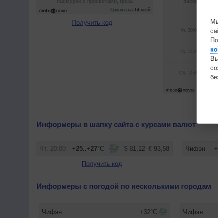
Мы
Получить код
са
По
ко
Вы
с
бе
Получ
Информеры в шапку сайта с курсами валют
Получить код
Информеры с погодой по несколькими городам