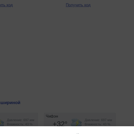
ить код
Получить код
 шириной