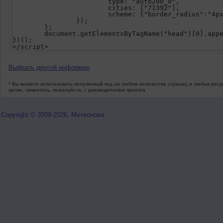
			type: "auto200_0",
			cities: ["71392"],
			scheme: {"border_radius":"
		});
	};
	document.getElementsByTagName("head")[0].app
})();
</script>
Выбрать другой информер
* Вы можете использовать полученный код на любом количестве страниц и любых ресур
целях, свяжитесь, пожалуйста, с руководителем проекта
Copyright © 2009-2026, Метеонова