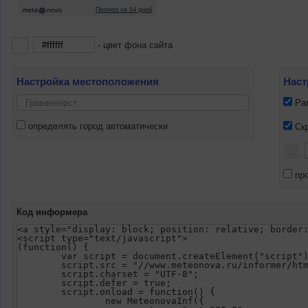
- цвет фона сайта
Настройка местоположения
Наст
Ра
определять город автоматически
Ск
пр
Код информера
<a style="display: block; position: relative; border
<script type="text/javascript">
(function() {
	var script = document.createElement("script"
	script.src = "//www.meteonova.ru/informer/ht
	script.charset = "UTF-8";
	script.defer = true;
	script.onload = function() {
		new MeteonovaInf({