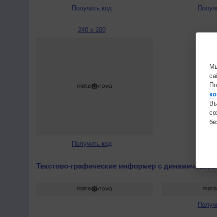
Получить код
Получ
240 x 200
Мы
са
По
ко
Вы
с
бе
Получить код
Текстово-графические информер с динамической
Получ