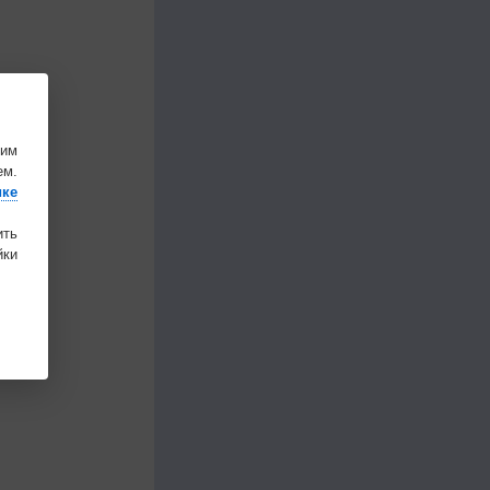
шим
ем.
ике
ить
ки