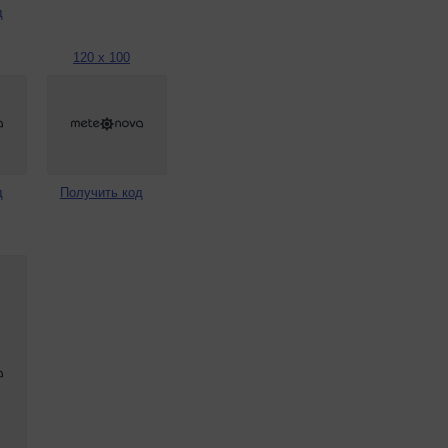
д
120 x 100
д
Получить код