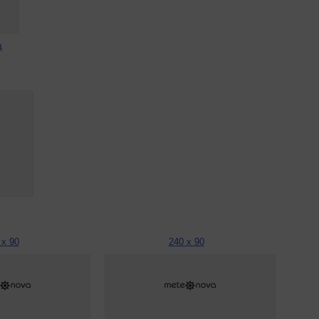
д
 x 90
240 x 90