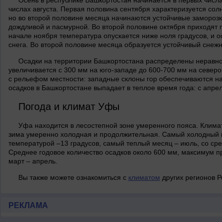
Осень в республике Башкортостан начинается в первых числах
числах августа. Первая половина сентября характеризуется сол
но во второй половине месяца начинаются устойчивые заморозки
дождливой и пасмурной. Во второй половине октября приходят п
начале ноября температура опускается ниже ноля градусов, и о
снега. Во второй половине месяца образуется устойчивый снежн
Осадки на территории Башкортостана распределены неравно
увеличивается с 300 мм на юго-западе до 600-700 мм на северо
с рельефом местности: западные склоны гор обеспечиваются 
осадков в Башкортостане выпадает в теплое время года: с апрел
Погода и климат Уфы
Уфа находится в лесостепной зоне умеренного пояса. Клима
зима умеренно холодная и продолжительная. Самый холодный м
температурой –13 градусов, самый теплый месяц – июль, со сре
Среднее годовое количество осадков около 600 мм, максимум п
март – апрель.
Вы также можете ознакомиться с
климатом
других регионов Р
РЕКЛАМА