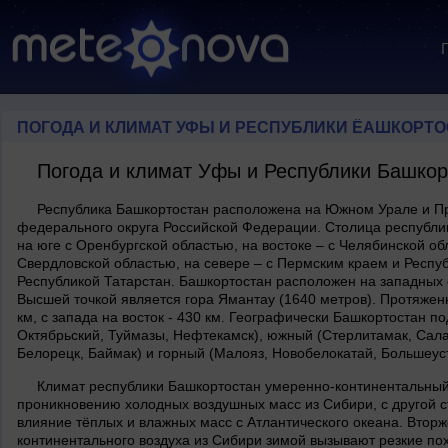
ПОГОДА И КЛИМАТ УФЫ И РЕСПУБЛИКИ ЁАШКОРТ
Погода и климат Уфы и Республики Башкор
Республика Башкортостан расположена на Южном Урале и При
федерального округа Российской Федерации. Столица республик
на юге с Оренбургской областью, на востоке – с Челябинской об
Свердловской областью, на севере – с Пермским краем и Респуб
Республикой Татарстан. Башкортостан расположен на западных 
Высшей точкой является гора Ямантау (1640 метров). Протяженн
км, с запада на восток - 430 км. Географически Башкортостан п
Октябрьский, Туймазы, Нефтекамск), южный (Стерлитамак, Сала
Белорецк, Баймак) и горный (Малояз, Новобелокатай, Большеуст
Климат республики Башкортостан умеренно-континентальный.
проникновению холодных воздушных масс из Сибири, с другой 
влияние тёплых и влажных масс с Атлантического океана. Вторж
континентального воздуха из Сибири зимой вызывают резкие пох