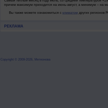
Самый теплый месяц в году июль, со средней температурой +19 
причем максимум приходится на июнь-август, а минимум – на м
Вы также можете ознакомиться с
климатом
других регионов Р
РЕКЛАМА
Copyright © 2009-2026, Метеонова