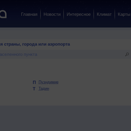
Главная
Новости
Интересное
Климат
Карты
я страны, города или аэропорта
П
Пуэндимие
Т
Тадин