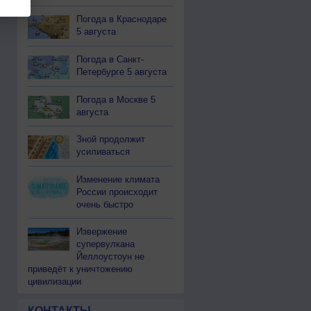
Погода в Краснодаре
5 августа
Погода в Санкт-
Петербурге 5 августа
Погода в Москве 5
августа
Зной продолжит
усиливаться
Изменение климата
России происходит
очень быстро
Извержение
супервулкана
Йеллоустоун не
приведёт к уничтожению
цивилизации
КОНТАКТЫ