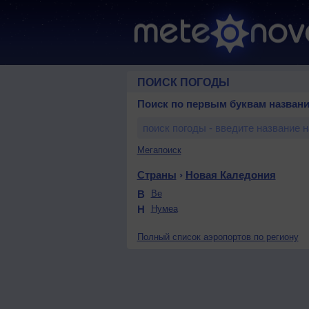
ПОИСК ПОГОДЫ
Поиск по первым буквам названи
Мегапоиск
Страны
›
Новая Каледония
В
Ве
Н
Нумеа
Полный список аэропортов по региону