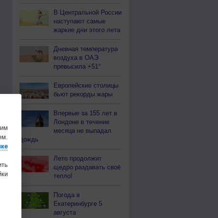
В Центральной России
наступают самые
жаркие дни этого лета
Дневная температура
воздуха в ОАЭ
превысила +51°
Европейские столицы
бьют рекорды жары
Впервые за 155 лет в
Лондоне в течение
шим
месяца не выпадал
ем.
дождь
ике
Лето продолжит
ить
щедро раздавать своё
ки
тепло!
Погода в
Екатеринбурге 5
августа