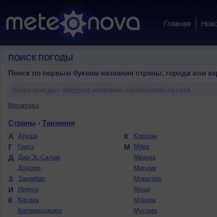
Главная
Ново
ПОИСК ПОГОДЫ
Поиск по первым буквам названия страны, города или аэ
Мегапоиск
Страны
›
Танзания
А
Аруша
К
Корогве
Г
Геита
М
Мбея
Д
Дар-Эс-Салам
Мванза
Додома
Микуми
З
Занзибар
Морогоро
И
Иринга
Моши
К
Кигома
Мтвара
Килиманджаро
Мусома