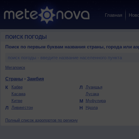
Главная
Ново
ПОИСК ПОГОДЫ
Поиск по первым буквам названия страны, города или аэ
Мегапоиск
Страны
›
Замбия
К
Кабве
Л
Луаншья
Касама
Лусака
Китве
М
Муфулира
Л
Ливингстон
Н
Ндола
Полный список аэропортов по региону