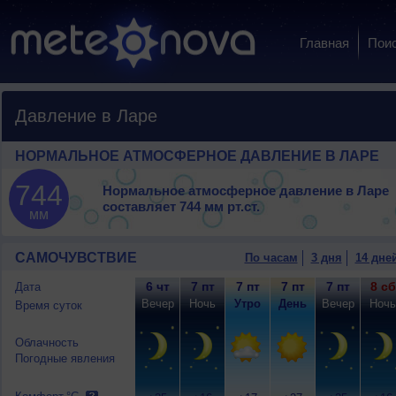
Главная
Пои
Давление в Ларе
НОРМАЛЬНОЕ АТМОСФЕРНОЕ ДАВЛЕНИЕ В ЛАРЕ
744
Нормальное атмосферное давление в Ларе
составляет
744 мм рт.ст.
мм
САМОЧУВСТВИЕ
По часам
3 дня
14 дне
6 чт
7 пт
7 пт
7 пт
7 пт
8 сб
Дата
Вечер
Ночь
Утро
День
Вечер
Ночь
Время суток
Облачность
Погодные явления