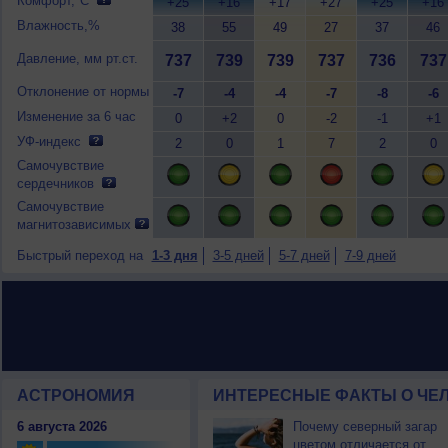
Комфорт,°C
+25
+16
+17
+27
+25
+16
Влажность,%
38
55
49
27
37
46
Давление, мм рт.ст.
737
739
739
737
736
737
Отклонение от нормы
-7
-4
-4
-7
-8
-6
Изменение за 6 час
0
+2
0
-2
-1
+1
УФ-индекс
2
0
1
7
2
0
Самочувствие
сердечников
Самочувствие
магнитозависимых
Быстрый переход на
1-3 дня
3-5 дней
5-7 дней
7-9 дней
АСТРОНОМИЯ
ИНТЕРЕСНЫЕ ФАКТЫ О ЧЕЛ
6 августа 2026
Почему северный загар
цветом отличается от