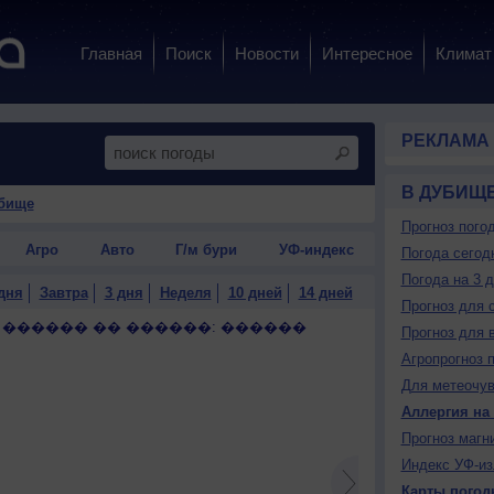
Главная
Поиск
Новости
Интересное
Климат
РЕКЛАМА
В ДУБИЩ
убище
Прогноз пого
Агро
Авто
Г/м бури
УФ-индекс
Погода сегод
Погода на 3 
дня
Завтра
3 дня
Неделя
10 дней
14 дней
Прогноз для 
 ������ �� ������: ������
Прогноз для 
Агропрогноз 
Для метеочу
Аллергия на
Прогноз магн
Индекс УФ-из
Карты погод