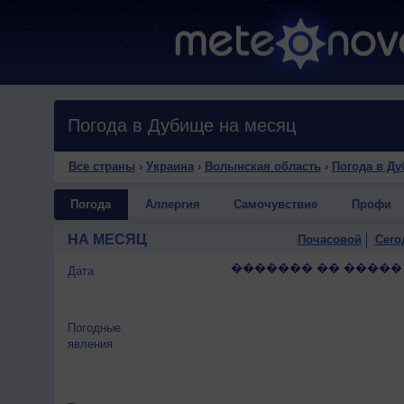
Погода в Дубище на месяц
Все страны
›
Украина
›
Волынская область
›
Погода в Д
Погода
Аллергия
Самочувствие
Профи
НА МЕСЯЦ
Почасовой
Сего
������� �� �����
Дата
Погодные
явления