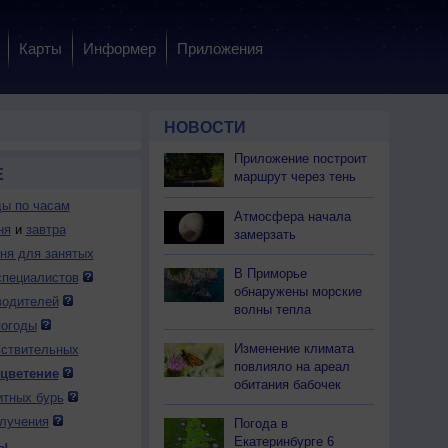
Карты
Информер
Приложения
НОВОСТИ
Приложение построит
Е
маршрут через тень
ды по часам
Атмосфера начала
ня
и
завтра
замерзать
дня для занятых
В Приморье
специалистов
обнаружены морские
водителей
волны тепла
погоды
Изменение климата
вствительных
повлияло на ареал
 цветение
обитания бабочек
итных бурь
лучения
Погода в
Екатеринбурге 6
ы