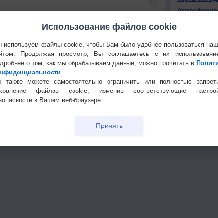
Атмосферно
Использование файлов cookie
КОНТАКТ
 используем файлы cookie, чтобы Вам было удобнее пользоваться на
О проекте
йтом. Продолжая просмотр, Вы соглашаетесь с их использовани
Политика
тья декада
Мобильная версия
дробнее о том, как мы обрабатываем данные, можно прочитать в
Полит
конфиденциа
нфиденциальности
.
 также можете самостоятельно ограничить или полностью запрет
Частые вопр
охранение файлов cookie, изменив соответствующие настрой
Гостевая книг
зопасности в Вашем веб-браузере.
Принять