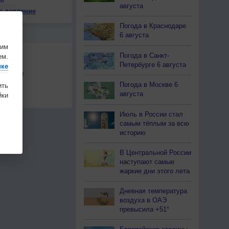
августа
е давление
Погода в Краснодаре
Ы
6 августа
шим
Погода в Санкт-
ем.
Петербурге 6 августа
ике
льности
Погода в Москве 6
ить
осы
августа
ки
а
Июль в России стал
самым тёплым за всю
историю
В Центральной России
наступают самые
жаркие дни этого лета
Дневная температура
воздуха в ОАЭ
превысила +51°