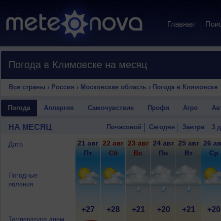
Главная
Пои
Погода в Климовске на месяц
Все страны
›
Россия
›
Московская область
›
Погода в Климовске
Погода
Аллергия
Самочувствие
Профи
Агро
Ав
НА МЕСЯЦ
Почасовой
Сегодня
Завтра
3 
21 авг
22 авг
23 авг
24 авг
25 авг
26 ав
Дата
Пт
Сб
Вс
Пн
Вт
Ср
Погодные
явления
+27
+28
+21
+20
+21
+20
Температура днем