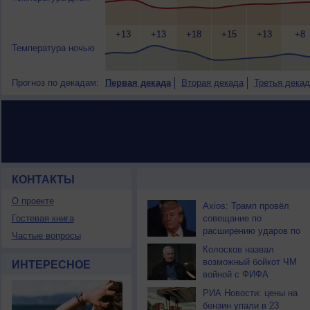
+13
+13
+18
+15
+13
+8
Температура ночью
Прогноз по декадам:
Первая декада
Вторая декада
Третья декад
КОНТАКТЫ
НОВОСТИ ПАРТНЕРОВ
О проекте
Axios: Трамп провёл
Гостевая книга
совещание по
расширению ударов по
Частые вопросы
Ирану
Колосков назвал
возможный бойкот ЧМ
ИНТЕРЕСНОЕ
войной с ФИФА
РИА Новости: цены на
бензин упали в 23