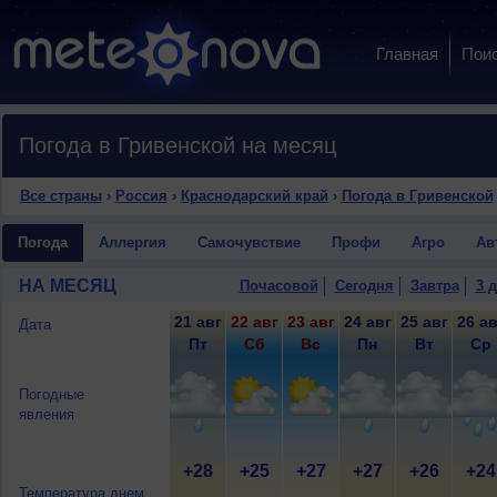
Главная
Пои
Погода в Гривенской на месяц
Все страны
›
Россия
›
Краснодарский край
›
Погода в Гривенской
Погода
Аллергия
Самочувствие
Профи
Агро
Ав
НА МЕСЯЦ
Почасовой
Сегодня
Завтра
3 
21 авг
22 авг
23 авг
24 авг
25 авг
26 ав
Дата
Пт
Сб
Вс
Пн
Вт
Ср
Погодные
явления
+28
+25
+27
+27
+26
+24
Температура днем