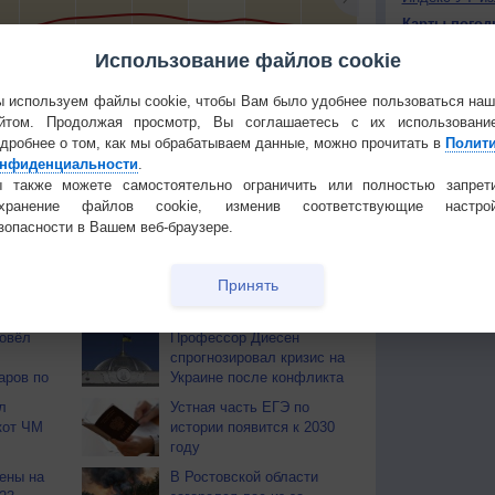
Карты погод
Атмосферно
Использование файлов cookie
8
+16
+15
+12
+16
+15
+16
+17
+16
+
Климат регио
 используем файлы cookie, чтобы Вам было удобнее пользоваться на
йтом. Продолжая просмотр, Вы соглашаетесь с их использовани
КОНТАКТ
тья декада
Мобильная версия
дробнее о том, как мы обрабатываем данные, можно прочитать в
Полит
О проекте
нфиденциальности
.
 также можете самостоятельно ограничить или полностью запрет
Политика
охранение файлов cookie, изменив соответствующие настрой
конфиденциа
зопасности в Вашем веб-браузере.
Частые вопр
Гостевая книг
Принять
ОВ
ровёл
Профессор Диесен
спрогнозировал кризис на
аров по
Украине после конфликта
л
Устная часть ЕГЭ по
кот ЧМ
истории появится к 2030
году
ены на
В Ростовской области