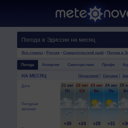
Погода в Эдиссии на месяц
Все страны
›
Россия
›
Ставропольский край
›
Погода в Э
Погода
Аллергия
Самочувствие
Профи
Аг
НА МЕСЯЦ
Почасовой
Сегодня
За
21 авг
22 авг
23 авг
24 авг
25 а
Дата
Пт
Сб
Вс
Пн
В
Погодные
явления
+30
+24
+28
+31
+3