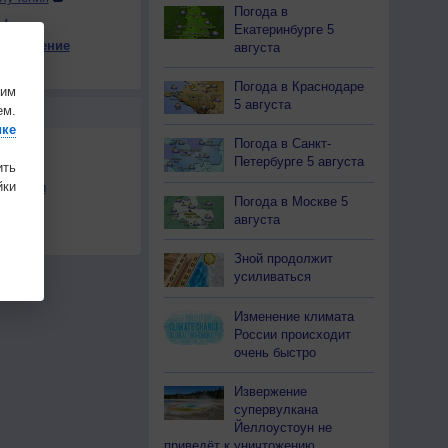
Погода в
ы
Екатеринбурге 5
е давление
августа
15
+18
+16
+18
+13
+15
+14
+12
+10
на
Погода в Краснодаре
шим
5 августа
ем.
Ы
ике
Погода в Санкт-
Петербурге 5 августа
ить
ки
льности
Погода в Москве 5
осы
августа
а
Зной продолжит
усиливаться
Изменение климата
России происходит
очень быстро
Извержение
супервулкана
Йеллоустоун не
приведёт к уничтожению