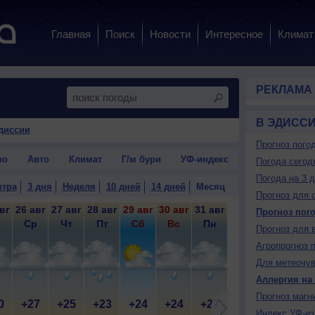
Главная
Поиск
Новости
Интересное
Климат
РЕКЛАМА
В ЭДИСС
диссии
Прогноз пого
ро
Авто
Климат
Г/м бури
УФ-индекс
Погода сегод
Погода на 3 
втра
3 дня
Неделя
10 дней
14 дней
Месяц
Прогноз для 
вг
26 авг
27 авг
28 авг
29 авг
30 авг
31 авг
1 сен
2 сен
3 
Прогноз пог
т
Ср
Чт
Пт
Сб
Вс
Пн
Вт
Ср
Прогноз для 
Агропрогноз 
Для метеочу
Аллергия на
Прогноз магн
0
+27
+25
+23
+24
+24
+27
+28
+29
+
Индекс УФ-из