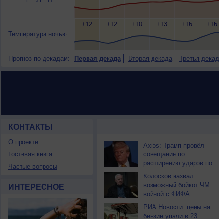
+12
+12
+10
+13
+16
+16
Температура ночью
Прогноз по декадам:
Первая декада
Вторая декада
Третья декад
КОНТАКТЫ
НОВОСТИ ПАРТНЕРОВ
О проекте
Axios: Трамп провёл
Гостевая книга
совещание по
расширению ударов по
Частые вопросы
Ирану
Колосков назвал
возможный бойкот ЧМ
ИНТЕРЕСНОЕ
войной с ФИФА
РИА Новости: цены на
бензин упали в 23