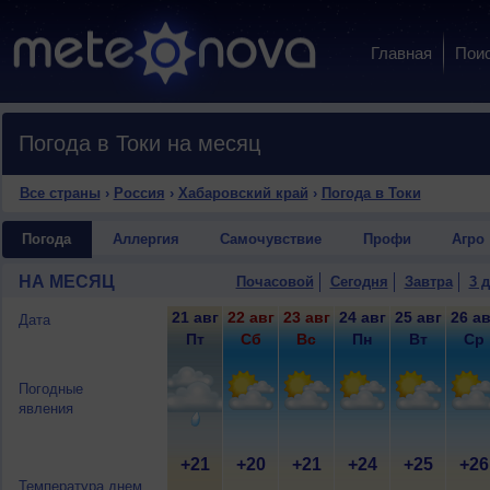
Главная
Пои
Погода в Токи на месяц
Все страны
›
Россия
›
Хабаровский край
›
Погода в Токи
Погода
Аллергия
Самочувствие
Профи
Агро
НА МЕСЯЦ
Почасовой
Сегодня
Завтра
3 
21 авг
22 авг
23 авг
24 авг
25 авг
26 ав
Дата
Пт
Сб
Вс
Пн
Вт
Ср
Погодные
явления
+21
+20
+21
+24
+25
+26
Температура днем