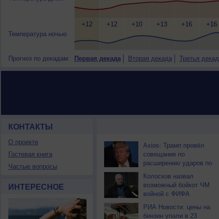
+12
+12
+10
+13
+16
+16
Температура ночью
Прогноз по декадам:
Первая декада
Вторая декада
Третья декад
КОНТАКТЫ
НОВОСТИ ПАРТНЕРОВ
О проекте
Axios: Трамп провёл
Гостевая книга
совещание по
расширению ударов по
Частые вопросы
Ирану
Колосков назвал
возможный бойкот ЧМ
ИНТЕРЕСНОЕ
войной с ФИФА
РИА Новости: цены на
бензин упали в 23