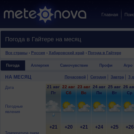
Главная
Пои
Погода в Гайтере на месяц
Все страны
›
Россия
›
Хабаровский край
›
Погода в Гайтере
Погода
Аллергия
Самочувствие
Профи
Агро
НА МЕСЯЦ
Почасовой
Сегодня
Завтра
3 
21 авг
22 авг
23 авг
24 авг
25 авг
26 ав
Дата
Пт
Сб
Вс
Пн
Вт
Ср
Погодные
явления
+21
+20
+21
+24
+25
+26
Температура днем