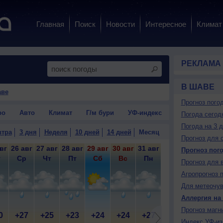
Главная
Поиск
Новости
Интересное
Климат
РЕКЛАМА
В ШАВЕ
аве
Прогноз пого
ро
Авто
Климат
Г/м бури
УФ-индекс
Погода сегод
Погода на 3 
втра
3 дня
Неделя
10 дней
14 дней
Месяц
Прогноз для 
вг
26 авг
27 авг
28 авг
29 авг
30 авг
31 авг
1 сен
2 сен
3 
Прогноз пог
т
Ср
Чт
Пт
Сб
Вс
Пн
Вт
Ср
Прогноз для 
Агропрогноз 
Для метеочу
Аллергия на
Прогноз магн
0
+27
+25
+23
+24
+24
+27
+28
+29
+
Индекс УФ-из