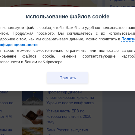
Карты погод
Атмосферно
Использование файлов cookie
8
+16
+15
+12
+16
+15
+16
+17
+16
+
Климат регио
 используем файлы cookie, чтобы Вам было удобнее пользоваться на
йтом. Продолжая просмотр, Вы соглашаетесь с их использовани
КОНТАКТ
тья декада
Мобильная версия
дробнее о том, как мы обрабатываем данные, можно прочитать в
Полит
О проекте
нфиденциальности
.
 также можете самостоятельно ограничить или полностью запрет
Политика
охранение файлов cookie, изменив соответствующие настрой
конфиденциа
зопасности в Вашем веб-браузере.
Частые вопр
Гостевая книг
Принять
ОВ
ровёл
Профессор Диесен
спрогнозировал кризис на
аров по
Украине после конфликта
л
Устная часть ЕГЭ по
кот ЧМ
истории появится к 2030
году
ены на
Банк России выпустил