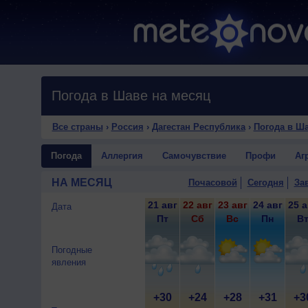
Погода в Шаве на месяц
Все страны
›
Россия
›
Дагестан Республика
›
Погода в Ш
Погода
Аллергия
Самочувствие
Профи
Аг
НА МЕСЯЦ
Почасовой
Сегодня
За
21 авг
22 авг
23 авг
24 авг
25 а
Дата
Пт
Сб
Вс
Пн
В
Погодные
явления
+30
+24
+28
+31
+3