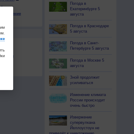
Погода в
ы
Екатеринбурге 5
е давление
августа
15
+18
+16
+18
+13
+15
+14
+12
+10
на
Погода в Краснодаре
шим
5 августа
ем.
Ы
ике
Погода в Санкт-
Петербурге 5 августа
ить
ки
льности
Погода в Москве 5
осы
августа
а
Зной продолжит
усиливаться
Изменение климата
России происходит
очень быстро
Извержение
супервулкана
Йеллоустоун не
приведёт к уничтожению