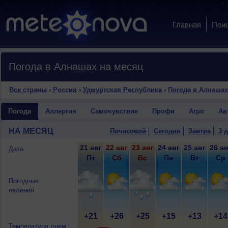
Главная
Пои
Погода в Алнашах на месяц
Все страны
›
Россия
›
Удмуртская Республика
›
Погода в Алнашах
Погода
Аллергия
Самочувствие
Профи
Агро
Ав
НА МЕСЯЦ
Почасовой
Сегодня
Завтра
3 
21 авг
22 авг
23 авг
24 авг
25 авг
26 ав
Дата
Пт
Сб
Вс
Пн
Вт
Ср
Погодные
явления
+21
+26
+25
+15
+13
+14
Температура днем