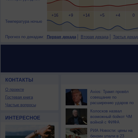
+16
+9
+14
+5
+4
0
Температура ночью
Прогноз по декадам:
Первая декада
Вторая декада
Третья декад
КОНТАКТЫ
НОВОСТИ ПАРТНЕРОВ
О проекте
Axios: Трамп провёл
Гостевая книга
совещание по
расширению ударов по
Частые вопросы
Ирану
Колосков назвал
возможный бойкот ЧМ
ИНТЕРЕСНОЕ
войной с ФИФА
РИА Новости: цены на
бензин упали в 23