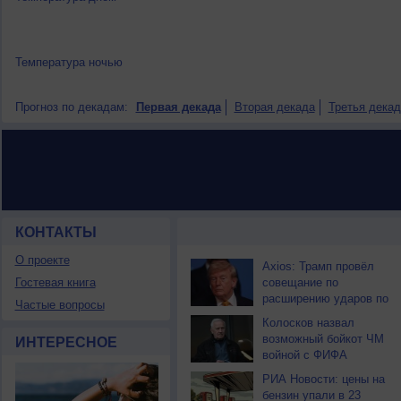
Температура ночью
Прогноз по декадам:
Первая декада
Вторая декада
Третья декад
КОНТАКТЫ
НОВОСТИ ПАРТНЕРОВ
О проекте
Axios: Трамп провёл
Гостевая книга
совещание по
расширению ударов по
Частые вопросы
Ирану
Колосков назвал
возможный бойкот ЧМ
ИНТЕРЕСНОЕ
войной с ФИФА
РИА Новости: цены на
бензин упали в 23