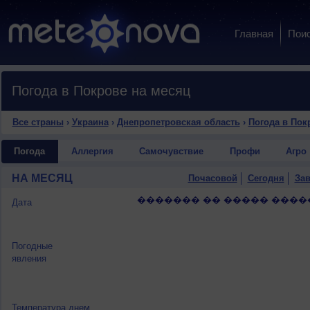
Главная
Пои
Погода в Покрове на месяц
Все страны
›
Украина
›
Днепропетровская область
›
Погода в Пок
Погода
Аллергия
Самочувствие
Профи
Агро
НА МЕСЯЦ
Почасовой
Сегодня
Зав
������� �� ����� ����
Дата
Погодные
явления
Температура днем