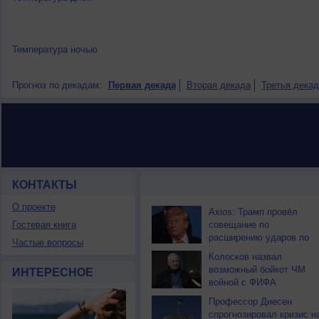
Температура ночью
Прогноз по декадам:
Первая декада
Вторая декада
Третья декад
КОНТАКТЫ
НОВОСТИ ПАРТНЕРОВ
О проекте
Axios: Трамп провёл
Гостевая книга
совещание по
расширению ударов по
Частые вопросы
Ирану
Колосков назвал
возможный бойкот ЧМ
ИНТЕРЕСНОЕ
войной с ФИФА
Профессор Диесен
спрогнозировал кризис н