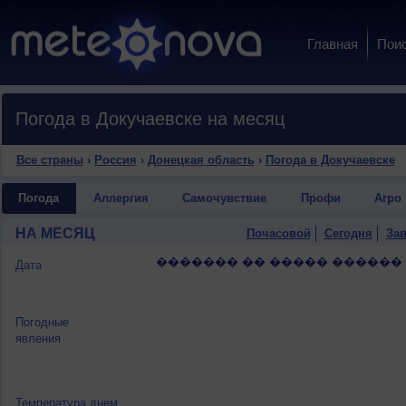
Главная
Пои
Погода в Докучаевске на месяц
Все страны
›
Россия
›
Донецкая область
›
Погода в Докучаевске
Погода
Аллергия
Самочувствие
Профи
Агро
НА МЕСЯЦ
Почасовой
Сегодня
Зав
������� �� ����� ������
Дата
Погодные
явления
Температура днем