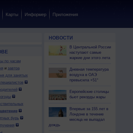
Карты
Информер
Приложения
НОВОСТИ
В Центральной России
ОВЕ
наступают самые
жаркие дни этого лета
ды по часам
ня
и
завтра
Дневная температура
воздуха в ОАЭ
дня для занятых
превысила +51°
специалистов
водителей
Европейские столицы
погоды
бьют рекорды жары
вствительных
Впервые за 155 лет в
 цветение
Лондоне в течение
итных бурь
месяца не выпадал
дождь
лучения
ы