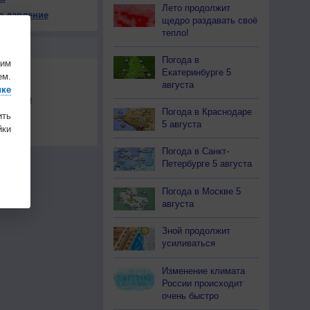
Лето продолжит
е давление
щедро раздавать своё
тепло!
Ы
Погода в
шим
Екатеринбурге 5
ем.
августа
ике
льности
Погода в Краснодаре
ить
осы
5 августа
ки
а
Погода в Санкт-
Петербурге 5 августа
Погода в Москве 5
августа
Зной продолжит
усиливаться
Изменение климата
России происходит
очень быстро