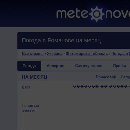
Погода в Романове на месяц
Все страны
›
Украина
›
Житомирская область
›
Погода в
Погода
Аллергия
Самочувствие
Профи
НА МЕСЯЦ
Почасовой
Сего
������� �� ����� 
Дата
Погодные
явления