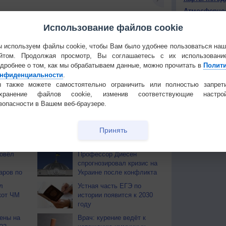
Атмосферно
Использование файлов cookie
КОНТАКТ
 используем файлы cookie, чтобы Вам было удобнее пользоваться на
О проекте
йтом. Продолжая просмотр, Вы соглашаетесь с их использовани
Политика
тья декада
Мобильная версия
дробнее о том, как мы обрабатываем данные, можно прочитать в
Полит
конфиденциа
нфиденциальности
.
 также можете самостоятельно ограничить или полностью запрет
Частые вопр
охранение файлов cookie, изменив соответствующие настрой
Гостевая книг
зопасности в Вашем веб-браузере.
Принять
ОВ
ровёл
Профессор Диесен
спрогнозировал кризис на
аров по
Украине после конфликта
л
Устная часть ЕГЭ по
кот ЧМ
истории появится к 2030
году
ены на
Врач: курение ведёт к