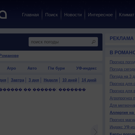
Главная
Поиск
Новости
Интересное
Климат
РЕКЛАМА
В РОМАН
 Романове
Прогноз пого
Агро
Авто
Г/м бури
УФ-индекс
Погода сегод
Погода на 3 
дня
Завтра
3 дня
Неделя
10 дней
14 дней
Прогноз для 
������ �� ������: �������
Прогноз для 
Агропрогноз 
Для метеочу
Аллергия на
Прогноз магн
Индекс УФ-из
Карты погод